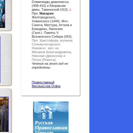
Олимпиады диакониссы
(408-410) и Евпраксии
девы, Тавеннской (413).
с
Прп.
Макария
Желтоводского,
Унженского (1444). Мчч.
Санкта, Маттура, Аттала и
Бландины, Лионских
(
Галл.
). Память V
Вселенского Собора (553).
Прп. Христофора, игумена
Сольвычегодского.
Новомчч.: вел. кн.
Михаила Александровича,
Николая (Джонсона) и
Петра (Ремеса).
Чтения на этот год не
определены
Православный
Месяцеслов Online