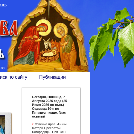
иск по сайту
Публикации
Сегодня,
Пятница, 7
Августа 2026 года (25
Июля 2026 по ст.ст.)
Седмица 10-я по
Пятидесятнице, Глас
осьмый
с
Успение прав.
Анны
,
матери Пресвятой
Богородицы. Свв. жен