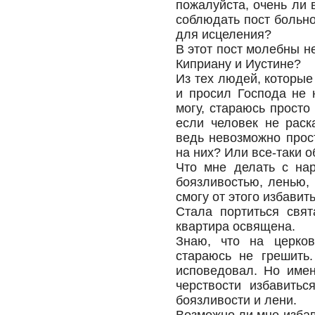
пожалуйста, очень ли 
соблюдать пост больн
для исцеления?
В этот пост молебны н
Киприану и Иустине?
Из тех людей, которые
и просил Господа не 
могу, стараюсь просто
если человек не раск
ведь невозможно прост
на них? Или все-таки 
Что мне делать с на
боязливостью, ленью, 
смогу от этого избавит
Стала портиться свят
квартира освящена.
Знаю, что на церко
стараюсь не грешить.
исповедовал. Но имен
черствости избавитьс
боязливости и лени.