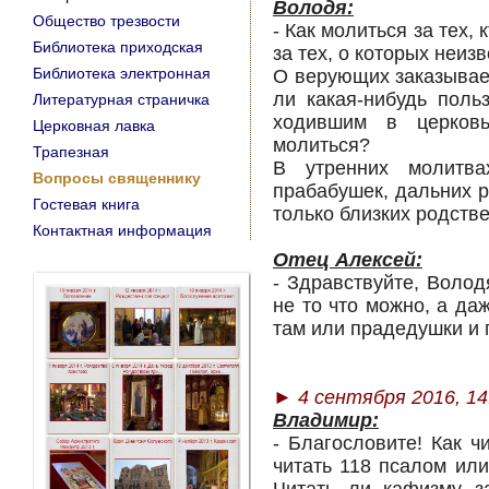
Володя:
Общество трезвости
- Как молиться за тех,
Библиотека приходская
за тех, о которых неи
Библиотека электронная
О верующих заказываем
ли какая-нибудь пол
Литературная страничка
ходившим в церков
Церковная лавка
молиться?
Трапезная
В утренних молитва
Вопросы священнику
прабабушек, дальних 
Гостевая книга
только близких родств
Контактная информация
Отец Алексей:
- Здравствуйте, Волод
не то что можно, а да
там или прадедушки и 
► 4 сентября 2016, 14
Владимир:
- Благословите! Как 
читать 118 псалом или