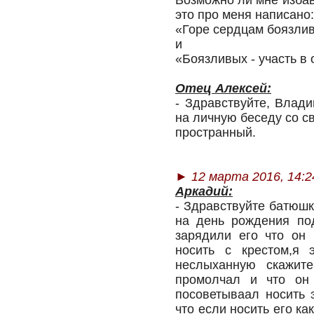
Возможно ли мне избав
это про меня написано:
«Горе сердцам боязли
и
«Боязливых - участь в
Отец Алексей:
- Здравствуйте, Влад
на личную беседу со с
пространный.
► 12 марта 2016, 14:2
Аркадий:
- Здравствуйте батюшк
на день рождения по
зарядили его что он 
носить с крестом,я 
неслыханную скажит
промолчал и что он
посоветываал носить 
что если носить его ка