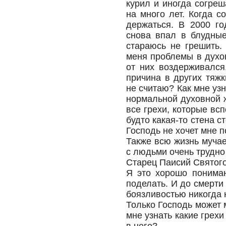
курил и иногда согре
на много лет. Когда с
держаться. В 2000 го
снова впал в блудные
стараюсь не грешить.
меня проблемы в духов
от них воздерживался
причина в других тяжк
не считаю? Как мне уз
нормальной духовной 
все грехи, которые всп
будто какая-то стена с
Господь не хочет мне п
Также всю жизнь мучае
с людьми очень трудно
Старец Паисий Святого
Я это хорошо понимаю
поделать. И до смерти 
боязливостью никогда 
Только Господь может 
мне узнать какие грех