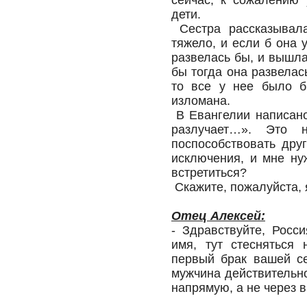
сейчас, к сожалению 
дети.
Сестра рассказывал
тяжело, и если б она у
развелась бы, и вышла
бы тогда она развелас
то все у нее было б
изломана.
В Евангелии написано
разлучает…». Это н
поспособствовать дру
исключения, и мне ну
встретиться?
Скажите, пожалуйста, 
Отец Алексей:
- Здравствуйте, Росс
имя, тут стесняться 
первый брак вашей се
мужчина действительно
напрямую, а не через в