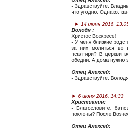
Отец Алексей:
-
Здравствуйте, Владим
что угодно. Однако, ка
►
14 июня 2016, 13:0
Володя :
Христос Воскресе!
- У меня близкие родс
за них молиться во 
псалтири? В церкви в
обедни. А дома нужно 
Отец Алексей:
- Здравствуйте, Володя
►
6 июня 2016, 14:33
Христианин:
- Благословите, бат
поклоны? После Возне
Отец Алексей: