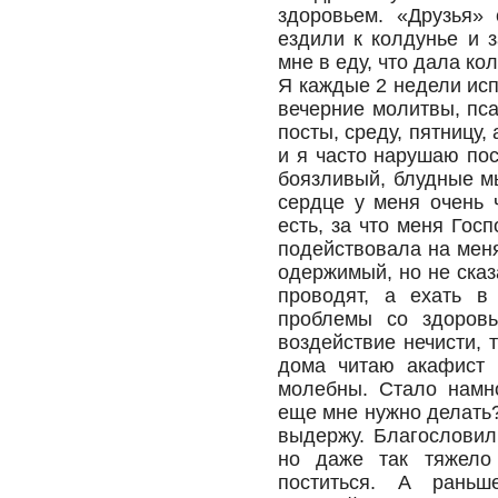
здоровьем. «Друзья» 
ездили к колдунье и 
мне в еду, что дала ко
Я каждые 2 недели ис
вечерние молитвы, пс
посты, среду, пятницу,
и я часто нарушаю пос
боязливый, блудные м
сердце у меня очень 
есть, за что меня Госп
подействовала на меня
одержимый, но не сказ
проводят, а ехать в
проблемы со здоровь
воздействие нечисти, 
дома читаю акафист 
молебны. Стало намно
еще мне нужно делать?
выдержу. Благословил
но даже так тяжело
поститься. А раньш