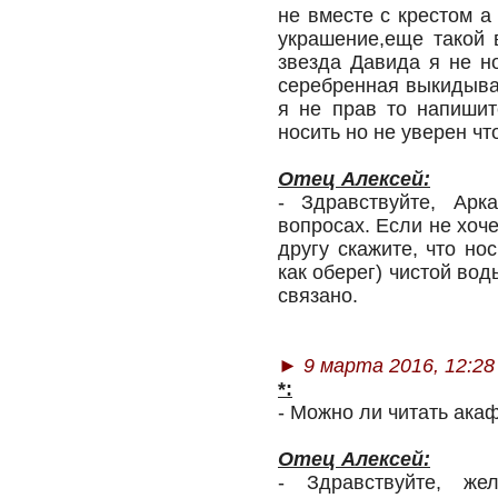
не вместе с крестом а
украшение,еще такой 
звезда Давида я не н
серебренная выкидыват
я не прав то напишит
носить но не уверен чт
Отец Алексей:
- Здравствуйте, Ар
вопросах. Если не хоч
другу скажите, что но
как оберег) чистой вод
связано.
►
9 марта 2016, 12:28
*:
- Можно ли читать ака
Отец Алексей:
- Здравствуйте, жел