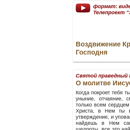
формат: вид
Телепроект "
Воздвижение Кр
Господня
Святой праведный 
О молитве Иису
Когда покроет тебя т
уныние, отчаяние, с
только всем сердцем
Христа, в Нем ты в
утверждение, и упова
найдешь в Нем сам
щедроты, все это на