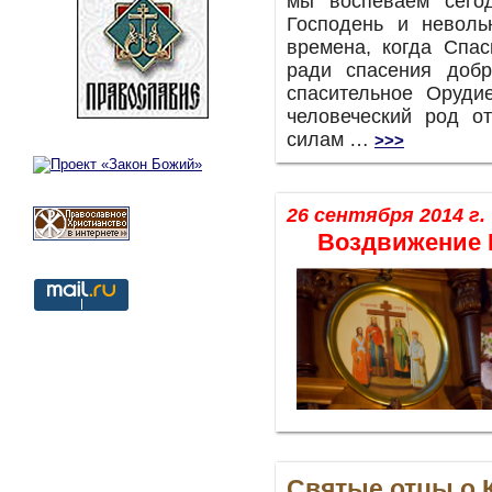
мы воспеваем сего
Господень и неволь
времена, когда Спас
ради спасения доб
спасительное Оруди
человеческий род о
силам …
>>>
26 сентября 2014 г.
Воздвижение 
Святые отцы о 