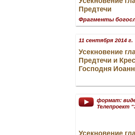
Усекновение гл
Предтечи
Фрагменты богос
11 сентября 2014 г.
Усекновение гл
Предтечи и Кре
Господня Иоанн
формат: вид
Телепроект "
Усекновение гл