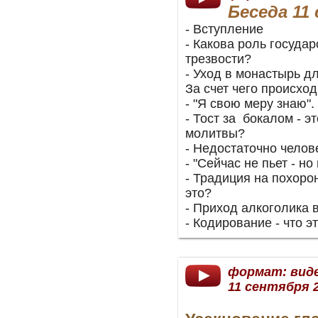
Беседа 11 
- Вступление
- Какова роль государ
трезвости?
- Уход в монастырь д
За счет чего происхо
- "Я свою меру знаю".
- Тост за бокалом - э
молитвы?
- Недостаточно челове
- "Сейчас не пьет - но г
- Традиция на похорон
это?
- Приход алкоголика в
- Кодирование - что э
формат: вид
11 сентября 2