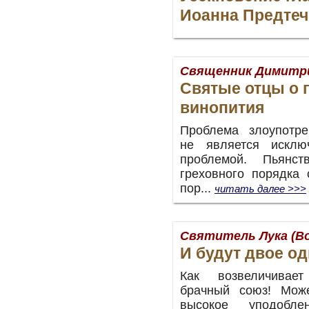
Иоанна Предтеч
Священник Димитр
Святые отцы о 
винопития
Проблема злоупотр
не является исклю
проблемой. Пьянс
греховного порядка
пор...
читать далее >>>
Святитель Лука (В
И будут двое од
Как возвеличивае
брачный союз! Мож
высокое уподобл