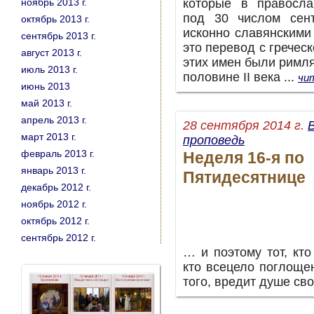
ноябрь 2013 г.
которые в правосла
под 30 числом сент
октябрь 2013 г.
исконно славянскими
сентябрь 2013 г.
это перевод с гречес
август 2013 г.
этих имен были римля
июль 2013 г.
половине II века ...
чи
июнь 2013
май 2013 г.
апрель 2013 г.
28 cентября 2014 г.
март 2013 г.
проповедь
февраль 2013 г.
Неделя 16-я по
январь 2013 г.
Пятидесятнице
декабрь 2012 г.
ноябрь 2012 г.
октябрь 2012 г.
сентябрь 2012 г.
… и поэтому тот, кто
кто всецело поглоще
того, вредит душе св