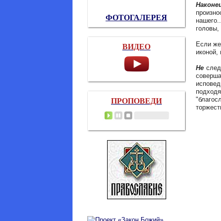
Наконе
произно
ФОТОГАЛЕРЕЯ
нашего.
головы,
Если же
ВИДЕО
иконой,
Не
след
соверш
исповед
подход
"благо
ПРОПОВЕДИ
торжест