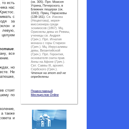
(ок. 305). Прп. Моисея
, то есть
Угрина, Печерского, в
ника нас
Ближних пещерах (ок.
ристос.
1043). Прмц. Параскевы
нимать с
(138-161).
Св. Иакова
(Нецветова), иерея-
ходя за
миссионера среди
оклон и
эскимосов (1867).
Мц.
 левую,
Ориозелы девы из Ревмы,
ы целуем
ученицы св. Андрея
(
Греч.
).
Прп. Игнатия
монаха с горы Стирион
(
Греч.
).
Мц. Иерусалимы
тствие
.
девы, Византийской
ану, все
(
Греч.
).
Прп. Геронтия,
ение.
основателя скита прав.
Анны на Афоне (
Греч.
).
Свт. Саввы III, архиеп.
ждах, но
Сербского (
Греч.
).
есте. Не
Чтения на этот год не
батюшке,
определены
ев стоят
Православный
ршему по
Месяцеслов Online
оление,
 а также
совета и