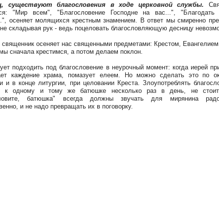
ц, существуют благословения в ходе церковной службы.
Свя
ся: "Мир всем", "Благословение Господне на вас...", "Благодать
..", осеняет молящихся крестным знамением. В ответ мы смиренно пр
 не складывая рук - ведь поцеловать благословляющую десницу невозм
 священник осеняет нас священными предметами: Крестом, Евангелием
 мы сначала крестимся, а потом делаем поклон.
ует подходить под благословение в неурочный момент: когда иерей пр
ает каждение храма, помазует елеем. Но можно сделать это по ок
и и в конце литургии, при целовании Креста. Злоупотреблять благосл
я к одному и тому же батюшке несколько раз в день, не стоит
словите, батюшка" всегда должны звучать для мирянина рад
венно, и не надо превращать их в поговорку.