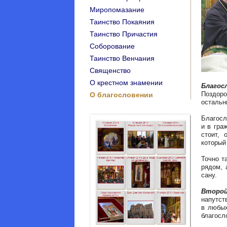
Миропомазание
Таинство Покаяния
Таинство Причастия
Соборование
Таинство Венчания
Священство
О крестном знамении
Благос
Поздоро
O благословении
остальн
Благосл
и в гра
стоит, 
который
Точно т
рядом, 
сану.
Второ
напутст
в любых
благосл