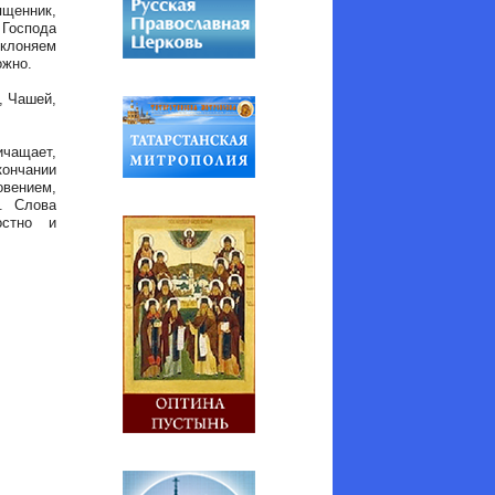
щенник,
 Господа
еклоняем
ожно.
, Чашей,
ичащает,
ончании
овением,
. Слова
остно и