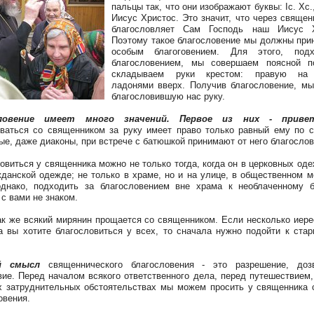
пальцы так, что они изображают буквы: Ic. Xc.
Иисус Христос. Это значит, что через священ
благословляет Сам Господь наш Иисус Х
Поэтому такое благословение мы должны при
особым благоговением. Для этого, под
благословением, мы совершаем поясной п
складываем руки крестом: правую на
ладонями вверх. Получив благословение, м
благословившую нас руку.
ловение имеет много значений.
Первое из них - приве
ваться со священником за руку имеет право только равный ему по с
ые, даже диаконы, при встрече с батюшкой принимают от него благослов
овиться у священника можно не только тогда, когда он в церковных оде
жданской одежде; не только в храме, но и на улице, в общественном м
однако, подходить за благословением вне храма к необлаченному 
 с вами не знаком.
ак же всякий мирянин прощается со священником. Если несколько иере
а вы хотите благословиться у всех, то сначала нужно подойти к ста
й смысл
священнического благословения - это разрешение, дозв
вие. Перед началом всякого ответственного дела, перед путешествием,
 затруднительных обстоятельствах мы можем просить у священника 
овения.