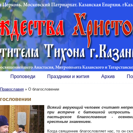
Проповеди
Праздники и жития
Архив
По
Православия
»
O благословении
агословении
Всякий верующий человек считает непр
при встрече с батюшкой испросить 
пастырское благословение - осенен
крестным знамением.
Когда священник благословляет нас, то он ск