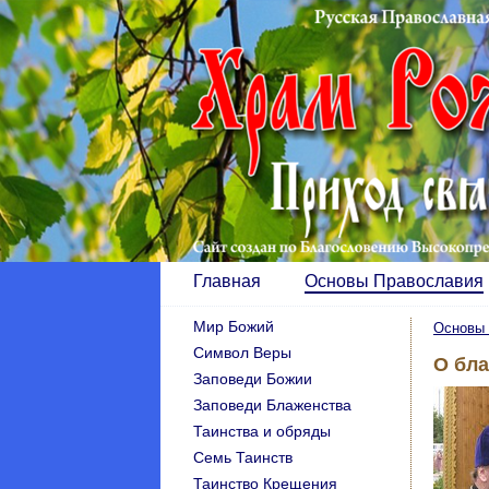
Главная
Основы Православия
Мир Божий
Основы 
Символ Веры
O бл
Заповеди Божии
Заповеди Блаженства
Таинства и обряды
Семь Таинств
Таинство Крещения