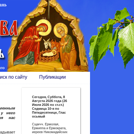
иск по сайту
Публикации
Сегодня,
Суббота, 8
Августа 2026 года (26
Июля 2026 по ст.ст.)
еменным
Седмица 10-я по
у него
Пятидесятнице, Глас
осьмый
ия нас
Сщмчч. Ермолая,
Ермиппа и Ермократа,
ладывает
иереев Никомидийских