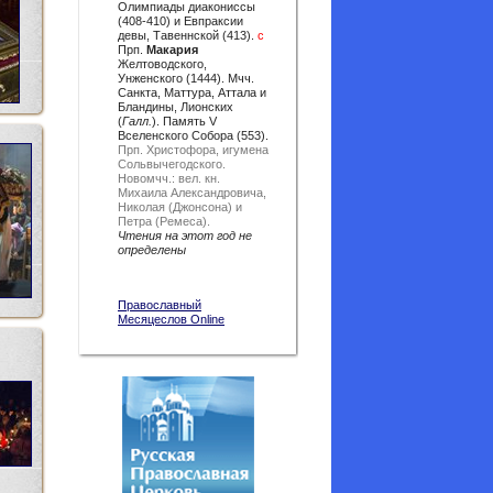
Олимпиады диакониссы
(408-410) и Евпраксии
девы, Тавеннской (413).
с
Прп.
Макария
Желтоводского,
Унженского (1444). Мчч.
Санкта, Маттура, Аттала и
Бландины, Лионских
(
Галл.
). Память V
Вселенского Собора (553).
Прп. Христофора, игумена
Сольвычегодского.
Новомчч.: вел. кн.
Михаила Александровича,
Николая (Джонсона) и
Петра (Ремеса).
Чтения на этот год не
определены
Православный
Месяцеслов Online