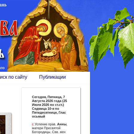
иск по сайту
Публикации
Сегодня,
Пятница, 7
Августа 2026 года (25
Июля 2026 по ст.ст.)
Седмица 10-я по
Пятидесятнице, Глас
осьмый
с
Успение прав.
Анны
,
матери Пресвятой
Богородицы. Свв. жен