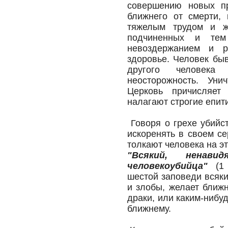
совершению новых пр
ближнего от смерти, 
тяжелым трудом и же
подчиненных и тем
невоздержанием и р
здоровье. Человек бы
другого человека
неосторожность. Ун
Церковь причисляет
налагают строгие епити
Говоря о грехе убийс
искоренять в своем се
толкают человека на э
"Всякий, ненави
человекоубийца"
(1 
шестой заповеди всяки
и злобы, желает ближн
драки, или каким-нибу
ближнему.