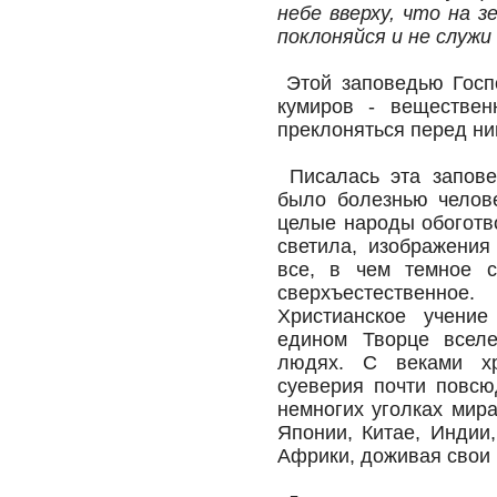
небе вверху, что на з
поклоняйся и не служи 
Этой заповедью Госпо
кумиров - веществен
преклоняться перед ни
Писалась эта запове
было болезнью челов
целые народы обоготв
светила, изображения
все, в чем темное с
сверхъестественно
Христианское учени
едином Творце всел
людях. С веками хр
суеверия почти повсю
немногих уголках мира
Японии, Китае, Индии
Африки, доживая свои 