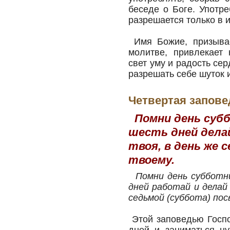
беседе о Боге. Употр
разрешается только в 
Имя Божие, призывае
молитве, привлекает 
свет уму и радость сер
разрешать себе шуток и
Четвертая запове
Помни день субб
шесть дней делай
твоя, в день же 
твоему.
Помни день субботн
дней работай и делай 
седьмой (суббота) пос
Этой заповедью Госпо