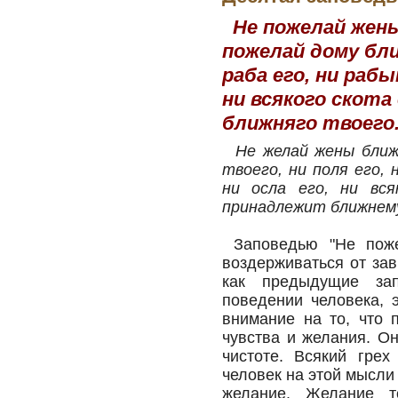
Не пожелай жены
пожелай дому бли
раба его, ни рабын
ни всякого скота 
ближняго твоего
Не желай жены ближн
твоего, ни поля его, 
ни осла его, ни вся
принадлежит ближнем
Заповедью "Не пожел
воздерживаться от зав
как предыдущие зап
поведении человека, 
внимание на то, что 
чувства и желания. О
чистоте. Всякий гре
человек на этой мысли
желание. Желание т