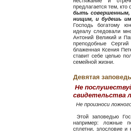
нестяжание и отреч
предлагается тем, кто
быть совершенным, 
нищим, и будешь им
Господь богатому юн
идеалу следовали мно
Антоний Великий и Па
преподобные Сергий
блаженная Ксения Пет
ставит себе целью по
семейной жизни.
Девятая заповед
Не послушествуй
свидетельства л
Не произноси ложног
Этой заповедью Госп
например: ложные по
сплетни, злословие и 