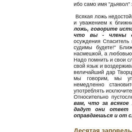
ибо само имя "дьявол" 
Всякая ложь недостой
и уважением к ближн
ложь, говорите ист
что вы - члены д
осуждения Спаситель к
судимы будете!" Бли
насмешкой, а любовью
Надо помнить и свои с
свой язык и воздержив
величайший дар Творц
мы говорим, мы упо
немедленно станови
употреблять исключите
Относительно пустос
вам, что за всякое 
дадут они ответ 
оправдаешься и от с
Десятая заповедь