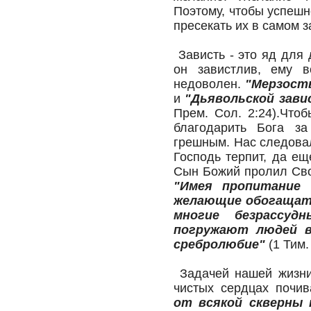
Поэтому, чтобы успешн
пресекать их в самом 
Зависть - это яд для 
он завистлив, ему в
недоволен.
"Мерзость
и
"Дьявольской зави
Прем. Сол. 2:24).Что
благодарить Бога з
грешным. Нас следовал
Господь терпит, да е
Сын Божий пролил Сво
"Имея пропитание
желающие обогащать
многие безрассуд
погружают людей в 
сребролюбие"
(1 Тим. 
Задачей нашей жизни 
чистых сердцах почив
от всякой скверны 