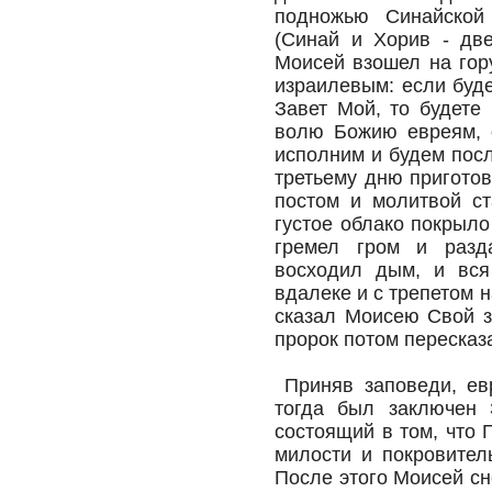
подножью Синайской
(Синай и Хорив - дв
Моисей взошел на гор
израилевым: если буд
Завет Мой, то будете
волю Божию евреям, о
исполним и будем пос
третьему дню приготов
постом и молитвой ст
густое облако покрыл
гремел гром и разд
восходил дым, и вся
вдалеке и с трепетом 
сказал Моисею Свой з
пророк потом пересказ
Приняв заповеди, ев
тогда был заключен 
состоящий в том, что
милости и покровител
После этого Моисей сн