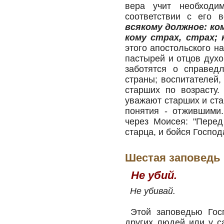
вера учит необходим
соответствии с его 
всякому должное: ком
кому страх, страх; 
этого апостольского н
пастырей и отцов духо
заботятся о справед
страны; воспитателей,
старших по возрасту
уважают старших и ста
понятия - отжившими
через Моисея: "Перед
старца, и бойся Господ
Шестая заповедь
Не убий.
Не убивай.
Этой заповедью Госп
других людей или у с