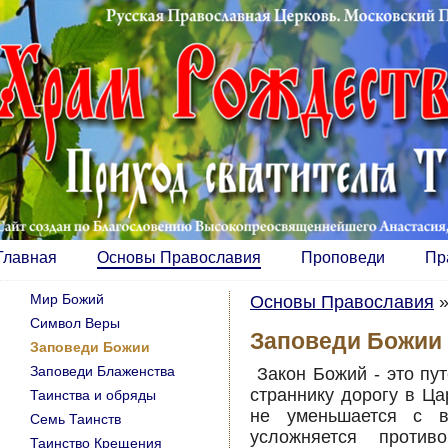
Главная
Основы Православия
Проповеди
Пр
Мир Божий
Основы Православия
Символ Веры
Заповеди Божии
Заповеди Божии
Заповеди Блаженства
Закон Божий - это пу
страннику дорогу в Ц
Таинства и обряды
не уменьшается с в
Семь Таинств
усложняется против
Таинство Крещения