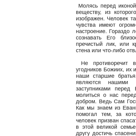
Молясь перед иконой
веществу, из которог
изображен. Человек та
чувства имеют огром
настроение. Гораздо 
сознавать Его близ
пречистый лик, или к
стена или что-либо от
Не противоречит вт
угодников Божиих, их 
наши старшие братья
являются нашими 
заступниками перед
молиться о нас пере
добром. Ведь Сам Госп
Как мы знаем из Еван
помогал тем, за кот
человек призван спаса
в этой великой семье
другу достичь спасен