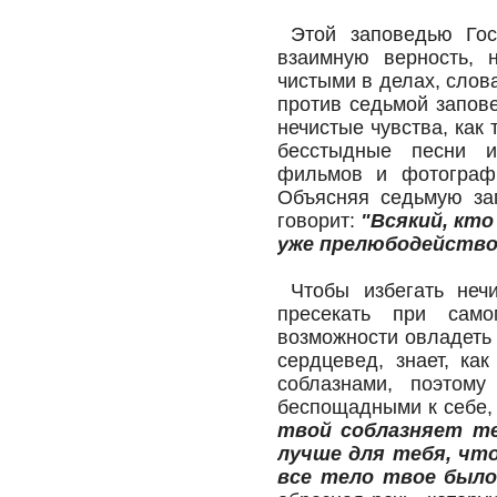
Этой заповедью Гос
взаимную верность, 
чистыми в делах, слов
против седьмой запове
нечистые чувства, как 
бесстыдные песни и
фильмов и фотографи
Объясняя седьмую за
говорит:
"Всякий, кт
уже прелюбодействов
Чтобы избегать нечи
пресекать при сам
возможности овладеть 
сердцевед, знает, ка
соблазнами, поэтом
беспощадными к себе, 
твой соблазняет те
лучше для тебя, что
все тело твое было