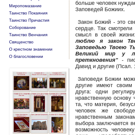
больше человек нуждае
Миропомазание
Заповедей Божиих.
Таинство Покаяния
Таинство Причастия
Закон Божий - это св
Соборование
сердце. Так смотрели
смысл в своей жизн
Таинство Венчания
люблю я закон Тв
Священство
Заповедью Твоею Ты
О крестном знамении
Великий мир у 
O благословении
преткновения"
- пис
Давид и другие (Псал. 1
Заповеди Божии можно
другие имеют своим 
друга: одни регулир
нравственную основу 
та, что материя, безу
человек же свободе
нравственным закона
выбора заключается в
возможность человеку