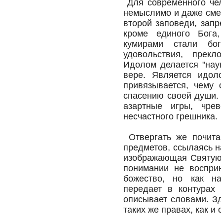
Для современного чел
немыслимо и даже смеш
второй заповеди, зап
кроме единого Бога
кумирами стали бог
удовольствия, прек
Идолом делается "наук
вере. Является идол
привязывается, чему
спасению своей души. 
азартные игры, чре
несчастного грешника.
Отвергать же почита
предметов, ссылаясь н
изображающая Святую 
понимании не воспри
божество, но как н
передает в контурах
описывает словами. З
таких же правах, как и 