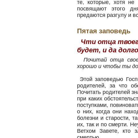
те, которые, хотя не
посвящают этого дн
предаются разгулу и в
Пятая заповедь
Чти отца твоего
будет, и да долг
Почитай отца сво
хорошо и чтобы ты до
Этой заповедью Госпо
родителей, за что о
Почитать родителей зна
при каких обстоятельс
поступками, повиноват
о них, когда они нах
болезни и старости, т
их, так и по смерти. Н
Ветхом Завете, кто 
смертью.