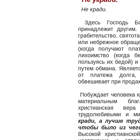
Не кради.
Здесь Господь Бог
принадлежит другим.
грабительство, святот
или небрежное обращен
(когда получают пла
лихоимство (когда б
пользуясь их бедой) и
путем обмана. Являетс
от платежа долга, 
обвешивает при продаже
Побуждает человека кр
материальным бла
христианская вер
трудолюбивыми и м
кради, а лучше труд
чтобы было из чег
Высокой христианско