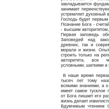
закладывается фундам
занимает первенствую
устремляет духовный в
Господь будет первым
Познание Бога - счит
- высшим авторитетом
Первая заповедь обн
Заповедей над зако
древних, так и совре
морали и жизни. Опыт
строить только на рел
авторитета, все ч
условными, шаткими и
В наше время первая 
тысяч лет тому наз
всякими знаниями, а о
имеет самое тусклое 
от Бога лишает его ра
жизнь делает извилисто
Вдумчивым чтением 