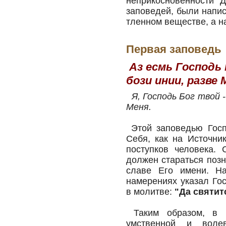
неприкосновенности Д
заповедей, были напис
тленном веществе, а н
Первая заповедь
Аз есмь Господь 
бози инии, разве 
Я, Господь Бог твой 
Меня.
Этой заповедью Госп
Себя, как на Источни
поступков человека. 
должен стараться позн
славе Его имени. Н
намерениях указал Гос
в молитве:
"Да святит
Таким образом, в п
умственной и воле