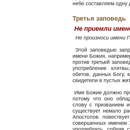
небе составляем одну
Третья заповедь
Не приемли имене
Не произноси имени Г
Этой заповедью запр
имени Божия, например
против третьей запове
употребление клятвы
обетов, данных Богу, 
свидетели в пустых жи
Имя Божие должно про
потому что оно обла
слову с призванием и
существует немало ра
Апостолов повествуе
совершенных именем 
употреблять, собрав 