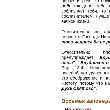
образная речь, котору
либо так дорог тебе, 
соблазняет тебя, то
соблазнителем. Лучше
вечной жизни.
Относительно же обя
верность Господь Иис
того человек да не 
Относительно пл
предупреждает:
"Блу
тела"
.
"Блудников и
Евр. 13:4). Невозде
расслабляет душевные
его воображение и па
чистоту, потому что н
Духа Святого"
.
Восьмая заповед
Не укради.