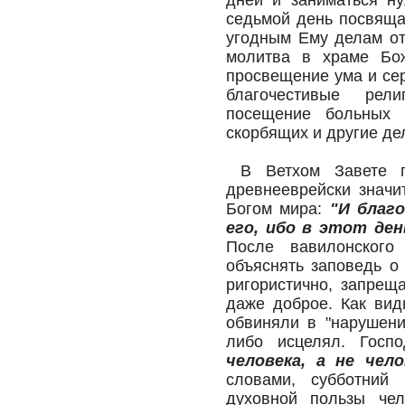
дней и заниматься ну
седьмой день посвяща
угодным Ему делам от
молитва в храме Бо
просвещение ума и се
благочестивые рел
посещение больных 
скорбящих и другие де
В Ветхом Завете пр
древнееврейски значит
Богом мира:
"И благ
его, ибо в этот ден
После вавилонского
объяснять заповедь о
ригористично, запрещ
даже доброе. Как вид
обвиняли в "нарушени
либо исцелял. Госп
человека, а не чел
словами, субботний
духовной пользы че