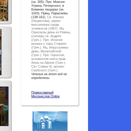
(ок. 305). Прп. Моисея
Угрина, Печерского, в
Ближних пещерах (ок.
1043). Прмц. Параскевы
(138-161).
Св. Иакова
(Нецветова), иерея-
миссионера среди
эскимосов (1867).
Мц.
Ориозелы девы из Ревмы,
ученицы св. Андрея
(
Греч.
).
Прп. Игнатия
монаха с горы Стирион
(
Греч.
).
Мц. Иерусалимы
девы, Византийской
(
Греч.
).
Прп. Геронтия,
основателя скита прав.
Анны на Афоне (
Греч.
).
Свт. Саввы III, архиеп.
Сербского (
Греч.
).
Чтения на этот год не
определены
Православный
Месяцеслов Online