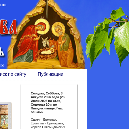
иск по сайту
Публикации
Сегодня,
Суббота, 8
Августа 2026 года (26
Июля 2026 по ст.ст.)
Седмица 10-я по
Пятидесятнице, Глас
осьмый
Сщмчч. Ермолая,
Ермиппа и Ермократа,
иереев Никомидийских