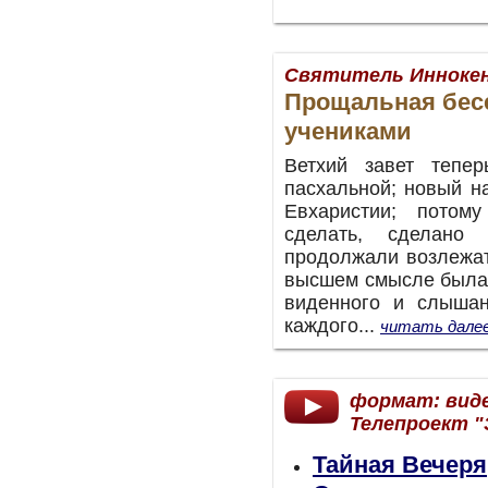
Святитель Иннокен
Прощальная бесе
учениками
Ветхий завет тепе
пасхальной; новый н
Евхаристии; потом
сделать, сделано
продолжали возлежат
высшем смысле была 
виденного и слышан
каждого...
читать дале
формат: вид
Телепроект "
Тайная Вечеря