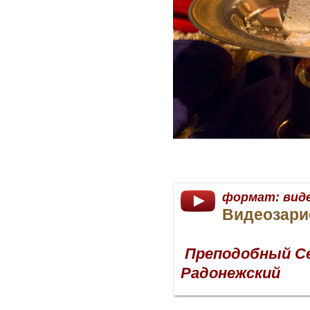
формат:
вид
Видеозари
Преподобный С
Радонежский