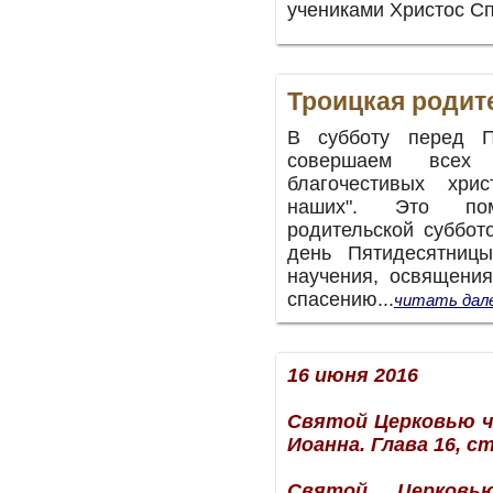
учениками Христос Сп
Троицкая родит
В субботу перед П
совершаем всех
благочестивых хри
наших". Это пом
родительской суббот
день Пятидесятниц
научения, освящени
спасению...
читать дал
16 июня 2016
Святой Церковью ч
Иоанна. Глава 16, ст.
Святой Церковь