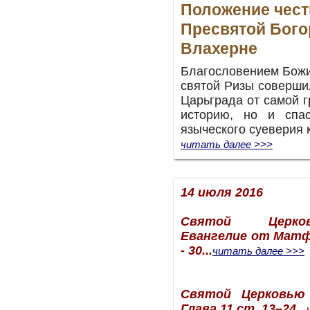
Положение чест
Пресвятой Бог
Влахерне
Благословением Божи
святой Ризы соверши
Царьграда от самой г
историю, но и спа
языческого суеверия 
читать далее >>>
14 июля 2016
Святой Церко
Евангелие от Матфе
- 30
...
читать далее >>>
Святой Церковью
Глава 11 ст. 13–24
...