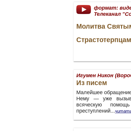
формат: вид
Телеканал "С
Молитва Святы
Страстотерпца
Игумен Никон (Воро
Из писем
Малейшее обращение 
Нему — уже вызыв
всяческую помо
преступлений...
читать