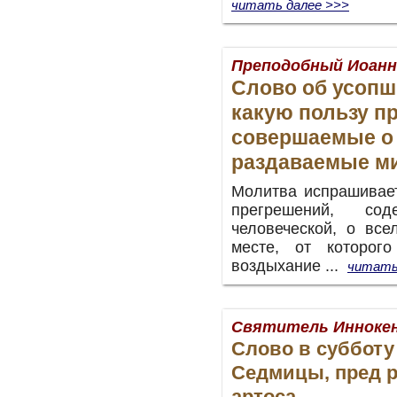
читать далее >>>
Преподобный Иоанн
Слово об усопши
какую пользу п
совершаемые о 
раздаваемые м
Молитва испрашивает
прегрешений, с
человеческой, о вс
месте, от которог
воздыхание ...
читать
Святитель Иннокен
Слово в субботу
Седмицы, пред 
артоса