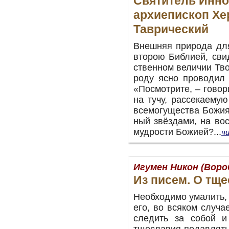
Святитель Инно
архиепископ Хе
Таврический
Внеш­няя при­ро­да для
вто­рою Биб­ли­ей, сви­
ствен­ном ве­ли­чии Тв
ро­ду яс­но про­во­дил 
«По­смот­ри­те, – го­во
на ту­чу, рас­се­ка­е­м
все­мо­гу­ще­ства Бо­жи
ный звёз­да­ми, на вос
муд­ро­сти Бо­жи­ей?...
ч
Игумен Никон (Воро
Из писем. О тщ
Необходимо умалить, 
его, во всяком случа
следить за собой и
тщеславия подавлять