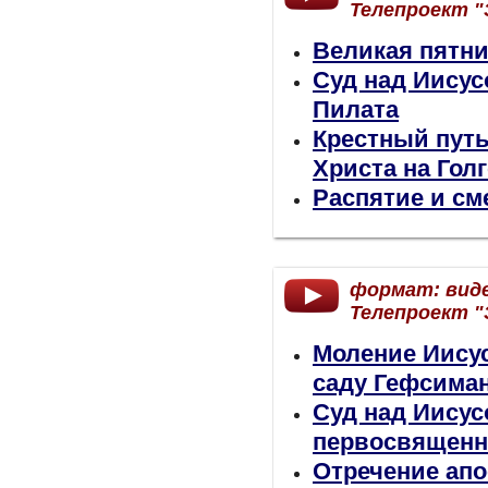
Телепроект "
Великая пятн
Суд над Иисус
Пилата
Крестный путь
Христа на Гол
Распятие и см
формат: вид
Телепроект "
Моление Иисус
саду Гефсима
Суд над Иисус
первосвященн
Отречение апо