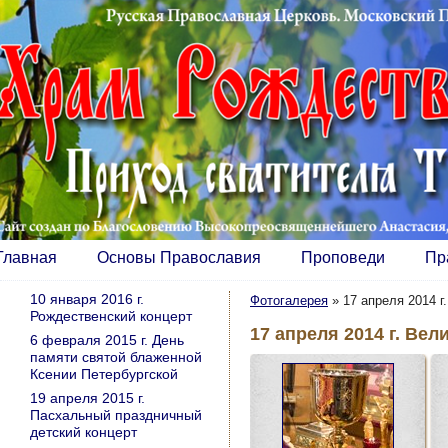
Главная
Основы Православия
Проповеди
Пр
10 января 2016 г.
Фотогалерея
»
17 апреля 2014 г
Рождественский концерт
17 апреля 2014 г. Вел
6 февраля 2015 г. День
памяти святой блаженной
Ксении Петербургской
19 апреля 2015 г.
Пасхальный праздничный
детский концерт