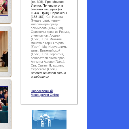
(ок. 305). Прп. Моисея
Угрина, Печерского, в
Ближних пещерах (ок.
1043). Прмц. Параскевы
(138-161).
Св. Иакова
(Нецветова), иерея-
миссионера среди
эскимосов (1867).
Мц.
Ориозелы девы из Ревмы,
ученицы св. Андрея
(
Греч.
).
Прп. Игнатия
монаха с горы Стирион
(
Греч.
).
Мц. Иерусалимы
девы, Византийской
(
Греч.
).
Прп. Геронтия,
основателя скита прав.
Анны на Афоне (
Греч.
).
Свт. Саввы III, архиеп.
Сербского (
Греч.
).
Чтения на этот год не
определены
Православный
Месяцеслов Online