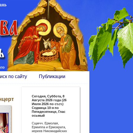
иск по сайту
Публикации
Сегодня,
Суббота, 8
нцерт
Августа 2026 года (26
Июля 2026 по ст.ст.)
Седмица 10-я по
Пятидесятнице, Глас
осьмый
Сщмчч. Ермолая,
Ермиппа и Ермократа,
иереев Никомидийских