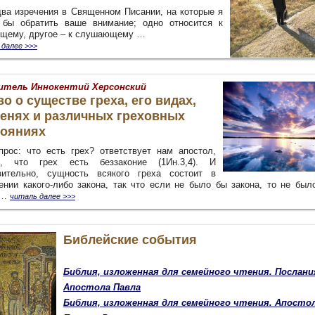
два изречения в Священном Писании, на которые я
 бы обратить ваше внимание; одно относится к
ящему, другое – к слушающему …
 далее >>>
тель Иннокентий Херсонский
о о существе греха, его видах,
пенях и различных греховных
тояниях
прос: что есть грех? ответствует нам апостол,
я, что грех есть беззаконие (1Ин.3,4). И
вительно, сущность всякого греха состоит в
ении какого-либо закона, так что если не было бы закона, то не был
 …
читаль далее >>>
Библейские события
Библия, изложенная для семейного чтения. Послани
Апостола Павла
Библия, изложенная для семейного чтения. Апосто