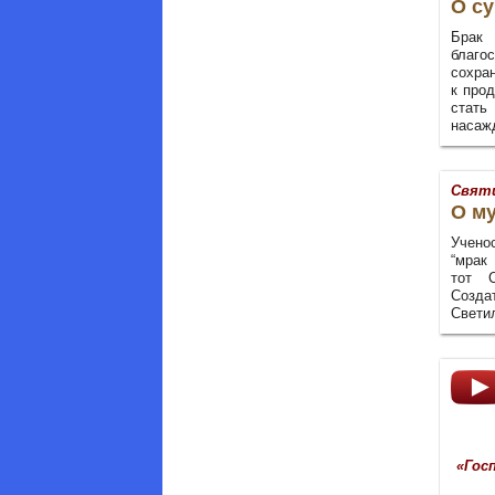
О с
Брак
благо
сохра
к про
стать
насаж
Святи
О му
Учено
“мрак
тот 
Созда
Свети
«Гос