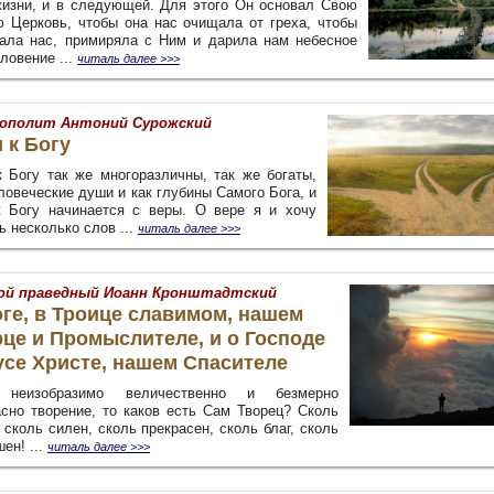
жизни, и в следующей. Для этого Он основал Свою
ю Церковь, чтобы она нас очищала от греха, чтобы
ала нас, примиряла с Ним и дарила нам небесное
ловение ...
читаль далее >>>
ополит Антоний Сурожский
 к Богу
к Богу так же многоразличны, так же богаты,
ловеческие души и как глубины Самого Бога, и
к Богу начинается с веры. О вере я и хочу
ь несколько слов ...
читаль далее >>>
ой праведный Иоанн Кронштадтский
ге, в Троице славимом, нашем
це и Промыслителе, и о Господе
усе Христе, нашем Спасителе
 неизобразимо величественно и безмерно
асно творение, то каков есть Сам Творец? Сколь
 сколь силен, сколь прекрасен, сколь благ, сколь
ен! ...
читаль далее >>>