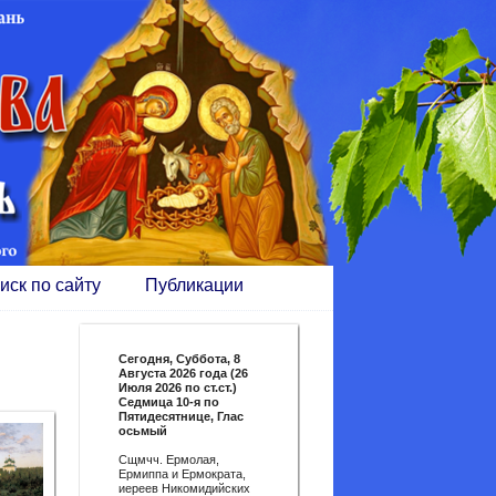
иск по сайту
Публикации
Сегодня,
Суббота, 8
Августа 2026 года (26
Июля 2026 по ст.ст.)
Седмица 10-я по
Пятидесятнице, Глас
осьмый
Сщмчч. Ермолая,
Ермиппа и Ермократа,
иереев Никомидийских