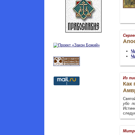
Серге
Апос
Ч
Ч
Из пи
Как 
Амв
Свято
убо п
Истин
следу
Митр