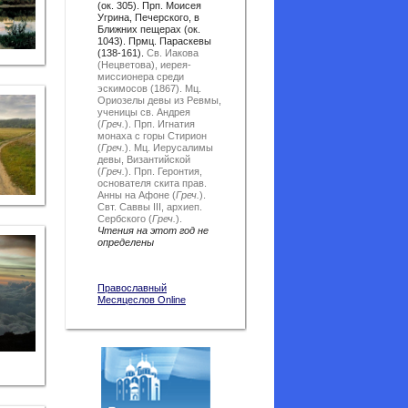
(ок. 305). Прп. Моисея
Угрина, Печерского, в
Ближних пещерах (ок.
1043). Прмц. Параскевы
(138-161).
Св. Иакова
(Нецветова), иерея-
миссионера среди
эскимосов (1867).
Мц.
Ориозелы девы из Ревмы,
ученицы св. Андрея
(
Греч.
).
Прп. Игнатия
монаха с горы Стирион
(
Греч.
).
Мц. Иерусалимы
девы, Византийской
(
Греч.
).
Прп. Геронтия,
основателя скита прав.
Анны на Афоне (
Греч.
).
Свт. Саввы III, архиеп.
Сербского (
Греч.
).
Чтения на этот год не
определены
Православный
Месяцеслов Online