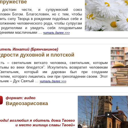
упружестве
 достоин чести, и супружеский союз
словен Богом. Благословен, но с тем, чтобы
нить силу Творца в рождении подобных себе и
должению человеческого рода, чтобы супругам
 родителями и увидеть себя плодовитыми
дениями масличными …
читаль далее >>>
тель Игнатий (Брянчанинов)
дрости духовной и плотской
сть – светильник ветхато человека, светильник, которым
 тьмы во веки блюдется”. Искупитель возвратил человекам
Светильник, который им дарован был при создании
телем, котораго лишились они при грехопадении своем. Этот
льник – Дух Святый …
читаль далее >>>
формат:
видео
Видеозарисовка
поди! возлюбил я обитель дома Твоего
и место жилища славы Твоей»