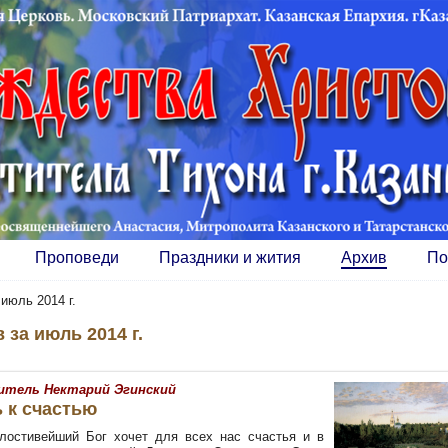
Проповеди
Праздники и жития
Архив
По
»
июль 2014 г.
 за июль 2014 г.
тель Нектарий Эгинский
 к счастью
лостивейший Бог хочет для всех нас счастья и в