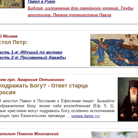
Павел в Риме
Библия, изложенная для семейного чтения. Труды
апостолов. Первое путешествие Павла
й Мазаев
тол Петр:
асть 1-я: Идущий по волнам
асть 2-я: Призванный дважды
сем прп. Амвросия Оптинского
подражать Богу? - Ответ старца
росия
й апостол Павел в Послании к Ефесянам пишет:
Бывайте
одражателие Богу, якоже чада возлюбленная
(Еф. 5: 1).
ные христиане могут подражать Богу особенно исполнением
ющих трех Евангельских заповеде ...
читаль далее >>>
ополит Платон Московский