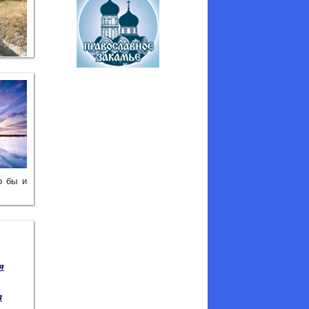
о бы и
я
л