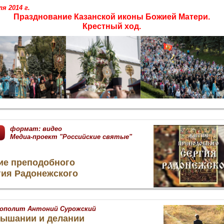
я 2014 г.
Празднование Казанской иконы Божией Матери.
Крестный ход.
формат: видео
Медиа-проект "Российские святые"
ие преподобного
гия Радонежского
ополит Антоний Сурожский
лышании и делании