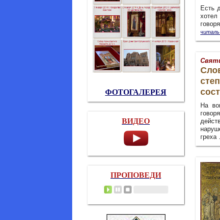
Есть 
хотел
говор
читаль
Святи
Слов
сте
сос
ФОТОГАЛЕРЕЯ
На во
говор
ВИДЕО
дейст
наруш
греха
ПРОПОВЕДИ