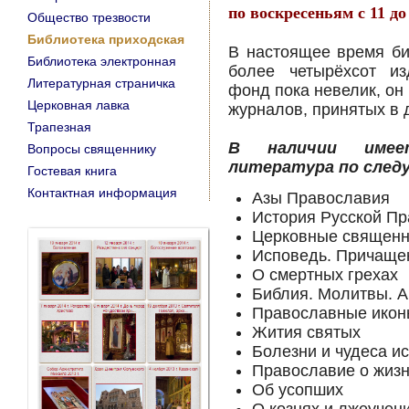
по воскресеньям с 11 до
Общество трезвости
Библиотека приходская
В настоящее время би
Библиотека электронная
более четырёхсот из
Литературная страничка
фонд пока невелик, он
Церковная лавка
журналов, принятых в 
Трапезная
В наличии имеет
Вопросы священнику
литература по след
Гостевая книга
Контактная информация
Азы Православия
История Русской П
Церковные священн
Исповедь. Причаще
О смертных грехах
Библия. Молитвы. 
Православные икон
Жития святых
Болезни и чудеса и
Православие о жизн
Об усопших