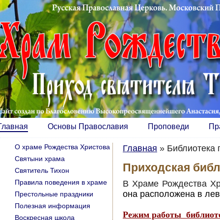
Главная
Основы Православия
Проповеди
Пр
О храме Рождества Христова
Главная
»
Библиотека 
Святыни храма
Приходская библ
Святитель Тихон
Правила поведения в храме
В Храме Рождества Х
она расположена в лев
Престольные праздники
Полезная информация
Режим работы библиот
Воскресная школа