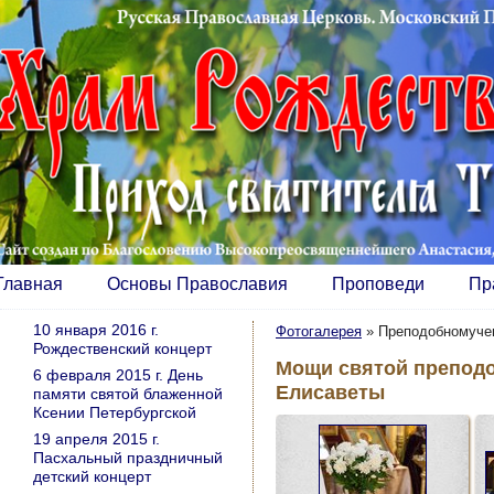
Главная
Основы Православия
Проповеди
Пр
10 января 2016 г.
Фотогалерея
»
Преподобномуче
Рождественский концерт
Мощи святой препод
6 февраля 2015 г. День
Елисаветы
памяти святой блаженной
Ксении Петербургской
19 апреля 2015 г.
Пасхальный праздничный
детский концерт