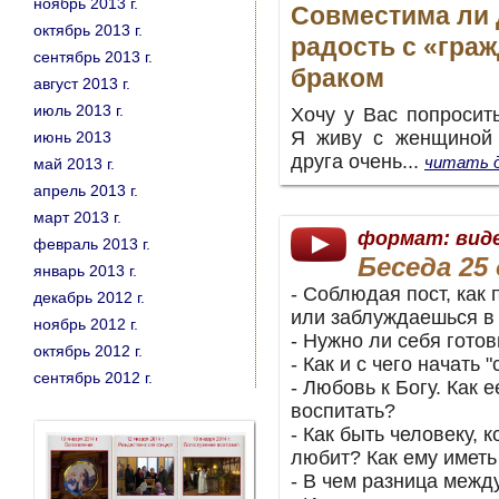
ноябрь 2013 г.
Совместима ли 
октябрь 2013 г.
радость с «гра
сентябрь 2013 г.
браком
август 2013 г.
июль 2013 г.
Хочу у Вас попросит
Я живу с женщиной 
июнь 2013
друга очень...
читать д
май 2013 г.
апрель 2013 г.
март 2013 г.
формат: вид
февраль 2013 г.
Беседа 25 
январь 2013 г.
- Соблюдая пост, как 
декабрь 2012 г.
или заблуждаешься в
ноябрь 2012 г.
- Нужно ли себя гото
октябрь 2012 г.
- Как и с чего начать 
сентябрь 2012 г.
- Любовь к Богу. Как е
воспитать?
- Как быть человеку, 
любит? Как ему иметь
- В чем разница межд