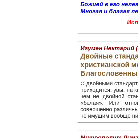
Божией в его неле
Многая и благая л
Исп
Игумен Нектарий 
Двойные станд
христианской м
Благословенны
С двойными стандарт
приходится, увы, на 
чем не двойной ста
«белая». Или отно
совершенно различные
не имущим вообще нич
Митрополит Лима