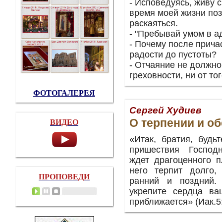
- Исповедуясь, живу с
время моей жизни поз
раскаяться.
- "Пребывай умом в ад
- Почему после прича
радости до пустоты?
- Отчаяние не должно
греховности, ни от то
ФОТОГАЛЕРЕЯ
Сергей Худиев
О терпении и об
ВИДЕО
«Итак, братия, будь
пришествия Господ
ждет драгоценного 
него терпит долго,
ПРОПОВЕДИ
ранний и поздний.
укрепите сердца ва
приближается» (Иак.5:7