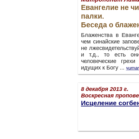
Евангелие не чи
палки.
Беседа о блаже
Блаженства в Еванге
чем синайские запове
не лжесвидетельству
и т.д., то есть о
человеческие грехи
идущих к Богу ...
читат
8 декабря 2013 г.
Воскресная пропов
Исцеление согб