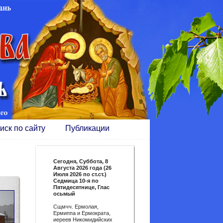
иск по сайту
Публикации
Сегодня,
Суббота, 8
Августа 2026 года (26
Июля 2026 по ст.ст.)
Седмица 10-я по
Пятидесятнице, Глас
осьмый
Сщмчч. Ермолая,
Ермиппа и Ермократа,
иереев Никомидийских