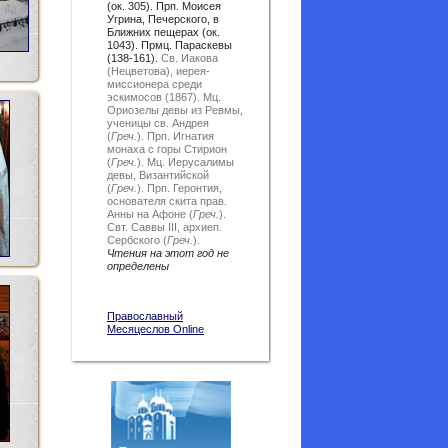
(ок. 305). Прп. Моисея
Угрина, Печерского, в
Ближних пещерах (ок.
1043). Прмц. Параскевы
(138-161).
Св. Иакова
(Нецветова), иерея-
миссионера среди
эскимосов (1867).
Мц.
Ориозелы девы из Ревмы,
ученицы св. Андрея
(
Греч.
).
Прп. Игнатия
монаха с горы Стирион
(
Греч.
).
Мц. Иерусалимы
девы, Византийской
(
Греч.
).
Прп. Геронтия,
основателя скита прав.
Анны на Афоне (
Греч.
).
Свт. Саввы III, архиеп.
Сербского (
Греч.
).
Чтения на этот год не
определены
Православный
Месяцеслов Online