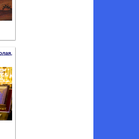
олая,