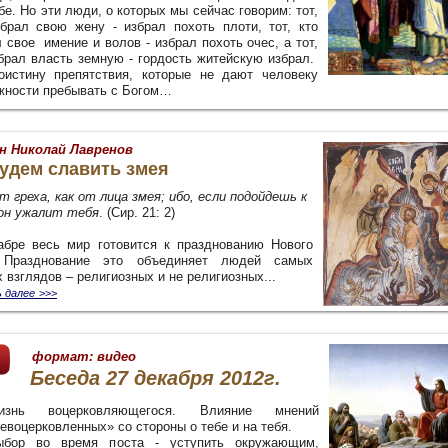
бе. Но эти люди, о которых мы сейчас говорим: тот,
збрал свою жену - избрал похоть плоти, тот, кто
 свое имение и волов - избрал похоть очес, а тот,
збрал власть земную - гордость житейскую избрал.
оистину препятствия, которые не дают человеку
жности пребывать с Богом…
н Николай Лавренов
удем славить змея
т греха, как от лица змея; ибо, если подойдешь к
 он ужалит тебя
. (Сир. 21: 2)
абре весь мир готовится к празднованию Нового
 Празднование это объединяет людей самых
 взглядов – религиозных и не религиозных
...
 далее
>>>
формат:
видео
Беседа
27 декабря 2012г.
изнь воцерковляющегося. Влияние мнений
евоцерковленных» со стороны о тебе и на тебя.
ыбор во время поста - уступить окружающим,