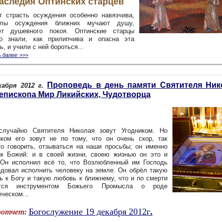
аследия Оптинских старцев
т страсть осуждения особенно навязчива,
слы осуждения ближних мучают душу,
т душевного покоя. Оптинские старцы
о знали, как прилипчива и опасна эта
ь, и учили с ней бороться...
 далее
>>>
Проповедь в день памяти Святителя Ник
кабря 2012 г.
епископа Мир Ликийских, Чудотворца
случайно Святителя Николая зовут Угодником. Но
иком его зовут не по тому, что он очень скор, так
то говорить, отзываться на наши просьбы; он именно
ик Божий: и в своей жизни, своею жизнью он это и
 Он исполнил всё то, что Возлюбленный им Господь
едовал исполнить человеку на земле. Он обрёл такую
ь к Богу и такую любовь к ближнему, что и по смерти
ется инструментом Божьего Промысла о роде
еческом
...
Богослужение
19 декабря 2012г
.
отчет: