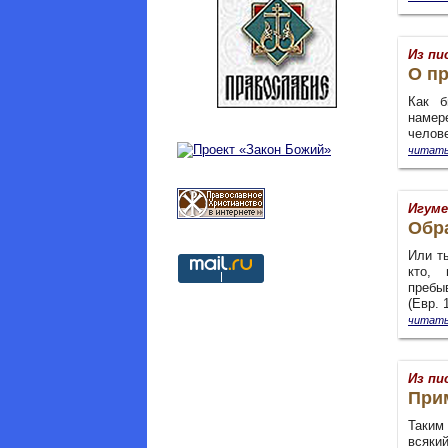
Из пи
О п
Как 
намер
челов
читать
Игуме
Обр
Или ты
кто,
пребы
(Евр. 1
читать
Из пи
При
Таким 
всяки