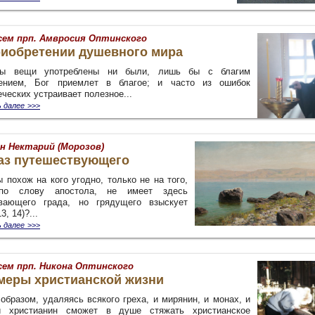
сем прп. Амвросия Оптинского
риобретении душевного мира
бы вещи употреблены ни были, лишь бы с благим
ением, Бог приемлет в благое; и часто из ошибок
еческих устраивает полезное
...
 далее
>>>
н Нектарий (Морозов)
аз путешествующего
 похож на кого угодно, только не на того,
 по слову апостола, не имеет здесь
вающего града, но грядущего взыскует
3, 14)?...
 далее
>>>
сем прп. Никона Оптинского
меры христианской жизни
образом, удаляясь всякого греха, и мирянин, и монах, и
й христианин сможет в душе стяжать христианское