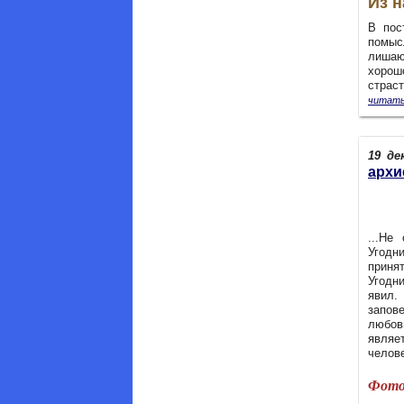
Из н
В пос
помы
лишаю
хорош
страст
читать
19 де
архи
...
Не 
Угодн
приня
Угодн
явил.
запов
любов
явля
челов
Фото