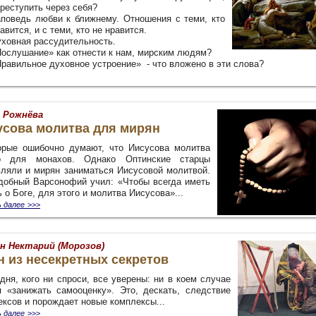
реступить через себя?
поведь любви к ближнему. Отношения с теми, кто
авится, и с теми, кто не нравится.
ховная рассудительность.
ослушание» как отнести к нам, мирским людям?
равильное духовное устроение» - что вложено в эти слова?
 Рожнёва
усова молитва для мирян
орые ошибочно думают, что Иисусова молитва
о для монахов. Однако Оптинские старцы
вляли и мирян заниматься Иисусовой молитвой.
добный Варсонофий учил: «Чтобы всегда иметь
 о Боге, для этого и молитва Иисусова»
...
 далее
>>>
н Нектарий (Морозов)
 из несекретных секретов
одня, кого ни спроси, все уверены: ни в коем случае
я «занижать самооценку». Это, дескать, следствие
ексов и порождает новые комплексы
...
 далее
>>>