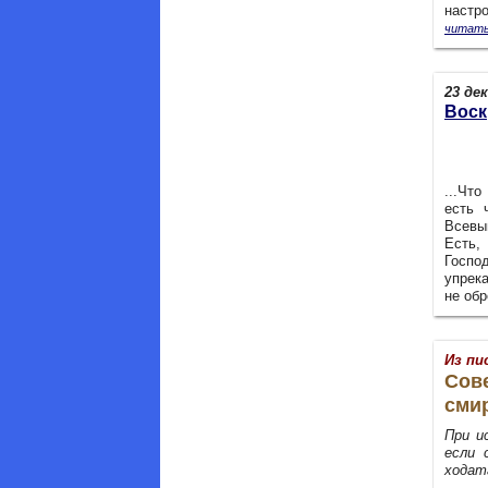
настро
читать
23 дек
Воск
...Чт
есть 
Всевы
Есть,
Госпо
упрек
не обр
Из пи
Сове
сми
При и
если 
ходат