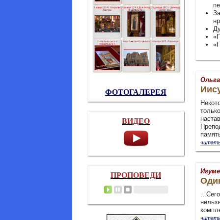
пе
За
нр
Ду
«П
«П
Ольга
Иис
ФОТОГАЛЕРЕЯ
Некот
тольк
наста
ВИДЕО
Препо
память
читать
Игуме
ПРОПОВЕДИ
Один
...Сег
нельз
компл
читать