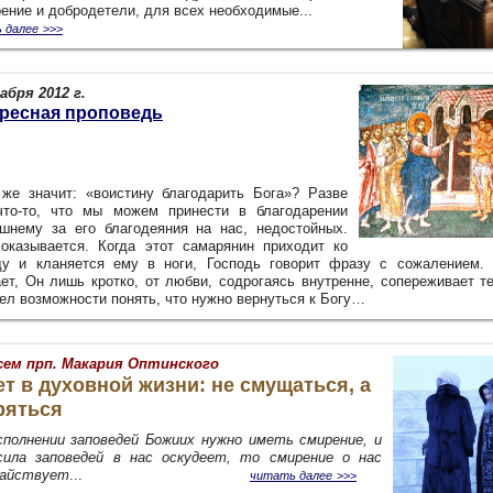
ение и добродетели, для всех необходимые...
 далее
>>>
абря 2012 г.
ресная проповедь
о же значит: «воистину благодарить Бога»? Разве
что-то, что мы можем принести в благодарении
шнему за его благодеяния на нас, недостойных.
 оказывается. Когда этот самарянин приходит ко
ду и кланяется ему в ноги, Господь говорит фразу с сожалением.
ает, Он лишь кротко, от любви, содрогаясь внутренне, сопереживает те
ел возможности понять, что нужно вернуться к Богу…
сем прп. Макария Оптинского
т в духовной жизни: не смущаться, а
ряться
сполнении заповедей Божиих нужно иметь смирение, и
сила заповедей в нас оскудеет, то смирение о нас
айствует
...
читать далее
>>>