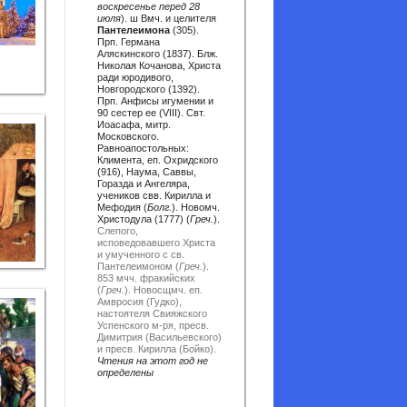
воскресенье перед 28
июля
). ш Вмч. и целителя
Пантелеимона
(305).
Прп. Германа
Аляскинского (1837). Блж.
ых...
Николая Кочанова, Христа
ради юродивого,
Новгородского (1392).
Прп. Анфисы игумении и
90 сестер ее (VIII). Свт.
Иоасафа, митр.
Московского.
Равноапостольных:
Климента, еп. Охридского
(916), Наума, Саввы,
Горазда и Ангеляра,
учеников свв. Кирилла и
Мефодия (
Болг.
). Новомч.
Христодула (1777) (
Греч.
).
Слепого,
исповедовавшего Христа
и умученного с св.
Пантелеимоном (
Греч.
).
853 мчч. фракийских
(
Греч.
).
Новосщмч. еп.
Амвросия (Гудко),
настоятеля Свияжского
Успенского м-ря, пресв.
Димитрия (Васильевского)
и пресв. Кирилла (Бойко).
Чтения на этот год не
определены