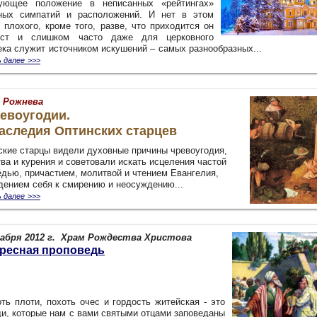
ующее положение в неписанных «рейтингах»
ных симпатий и расположений. И нет в этом
 плохого, кроме того, разве, что приходится он
ст и слишком часто даже для церковного
века служит источником искушений – самых разнообразн
 далее
>>>
 Рожнева
евоугодии.
аследия Оптинских старцев
ские старцы видели духовные причины чревоугодия,
ва и курения и советовали искать исцеления частой
едью, причастием, молитвой и чтением Евангелия,
дением себя к смирению и неосуждению...
 далее
>>>
абря 2012 г.
Храм Рождества Христова
ресная проповедь
оть плоти, похоть очес и гордость житейская - это
щи, которые нам с вами святыми отцами заповеданы