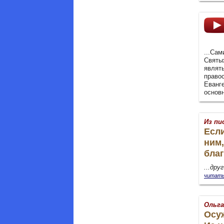
...Са
Святы
являт
право
Еванг
основн
Из пи
Если
ним,
бла
...дру
читать
Ольга
Осу