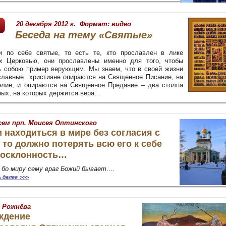
20 декабря 2012 г.
Формат:
видео
Беседа на тему
«Святые»
ми по себе святые, то есть те, кто прославлен в лике
х Церковью, они прославлены именно для того, чтобы
ь собою пример верующим. Мы знаем, что в своей жизни
славные христиане опираются на Священное Писание, на
елие, и опираются на Священное Предание – два столпа
ых, на которых держится вера...
сем прп. Моисея Оптинского
 находиться в мире без согласия с
 то должно потерять всю его к себе
госклонность…
г бо миру сему враг Божий бывает
....
 далее
>>>
 Рожнёва
ждение