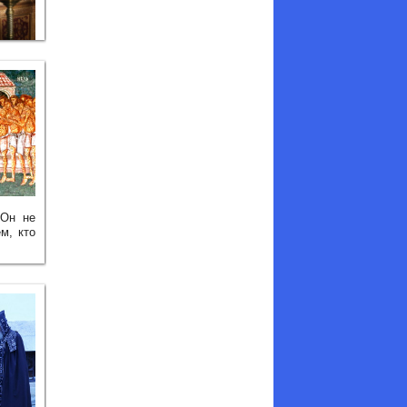
 Он не
м, кто