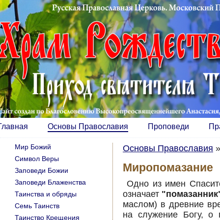
Главная
Основы Православия
Проповеди
Пр
Мир Божий
Основы Православия
Символ Веры
Миропомазание
Заповеди Божии
Заповеди Блаженства
Одно из имен Спасите
означает
"помазанник
Таинства и обряды
маслом) в древние вр
Семь Таинств
на служение Богу, о 
Таинство Крещения