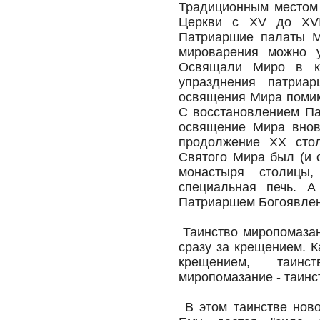
Традиционным местом 
Церкви с XV до XVI
Патриаршие палаты М
мироварения можно у
Освящали Миро в кр
упразднения патриа
освящения Мира помим
С восстановлением Па
освящение Мира внов
продолжение ХХ стол
Святого Мира был (и 
монастыря столицы
специальная печь. 
Патриаршем Богоявлен
Таинство миропомазан
сразу за крещением. К
крещением, таинс
миропомазание - таинс
В этом таинстве ново