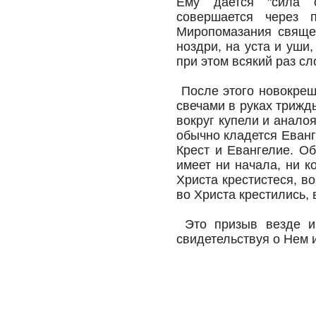
Ему дается "сила 
совершается через 
Миропомазания священ
ноздри, на уста и уши,
при этом всякий раз сл
После этого новокрещ
свечами в руках трижд
вокруг купели и анало
обычно кладется Еванг
Крест и Евангелие. Об
имеет ни начала, ни к
Христа крестистеся, во 
во Христа крестились, 
Это призыв везде и 
свидетельствуя о Нем и