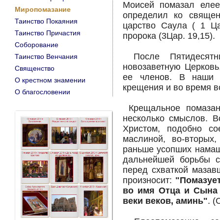
Моисей помазал елее
Миропомазание
определил ко священ
Таинство Покаяния
царство Саула ( 1 Ца
Таинство Причастия
пророка (3Цар. 19,15).
Соборование
После Пятидесятн
Таинство Венчания
новозаветную Церковь
Священство
ее членов. В наши 
О крестном знамении
крещения и во время 
O благословении
Крещальное помазани
несколько смыслов. В
Христом, подобно со
маслиной, во-вторых
раньше усопших намащ
дальнейшей борьбы с
перед схваткой мазав
произносит:
"Помазует
во имя Отца и Сына 
веки веков, аминь"
. 