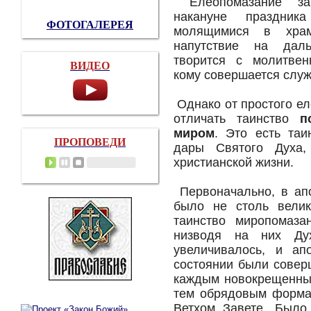
Елеопомазание за
накануне праздни
ФОТОГАЛЕРЕЯ
молящимися в храм
напутствие на дал
творится с молитвен
ВИДЕО
кому совершается служ
Однако от простого е
отличать таинство
п
миром
. Это есть та
ПРОПОВЕДИ
дары Святого Духа,
христианской жизни.
Первоначально, в апо
было не столь велик
таинство миропомаза
низводя на них Дух
увеличивалось, и ап
состоянии были совер
каждым новокрещенным
тем обрядовым форма
Ветхом Завете. Было