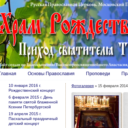
Главная
Основы Православия
Проповеди
Пр
10 января 2016 г.
Фотогалерея
»
15 февраля 2014 
Рождественский концерт
6 февраля 2015 г. День
памяти святой блаженной
Ксении Петербургской
19 апреля 2015 г.
Пасхальный праздничный
детский концерт