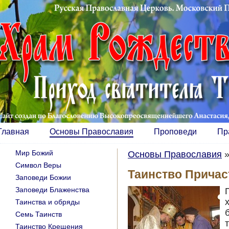
Главная
Основы Православия
Проповеди
Пр
Мир Божий
Основы Православия
Символ Веры
Таинство Причас
Заповеди Божии
Заповеди Блаженства
Таинства и обряды
Семь Таинств
Таинство Крещения