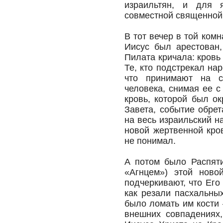
израильтян, и для
совместной священной
В тот вечер в той ком
Иисус был арестован
Пилата кричала: кровь 
Те, кто подстрекал на
что принимают на се
человека, снимая ее 
кровь, которой был о
Завета, событие обрет
на весь израильский н
новой жертвенной кров
не понимал.
А потом было Распяти
«Агнцем») этой ново
подчеркивают, что Его
как резали пасхальны
было ломать им кости 
внешних совпадениях