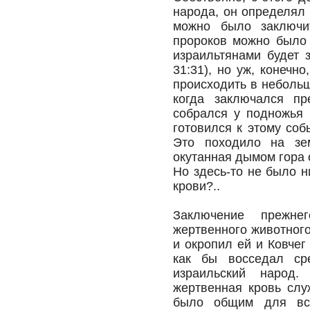
народа, он определял 
можно было заключи
пророков можно было 
израильтянами будет 
31:31), но уж, конечн
происходить в небольш
когда заключался пр
собрался у подножья 
готовился к этому соб
Это походило на зем
окутанная дымом гора 
Но здесь-то не было н
крови?..
Заключение прежне
жертвенного животного
и окропил ей и Ковчег
как бы восседал ср
израильский народ.
жертвенная кровь слу
было общим для все