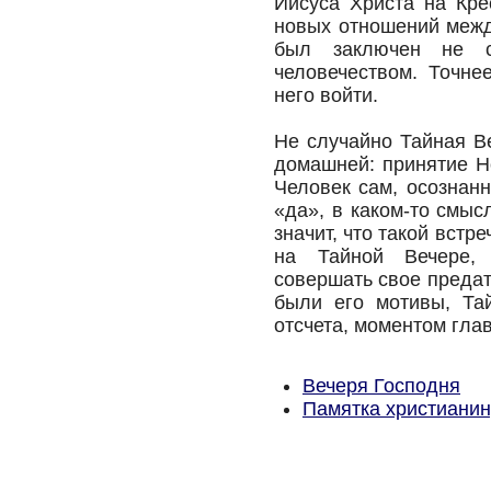
Иисуса Христа на Кре
новых отношений межд
был заключен не 
человечеством. Точне
него войти.
Не случайно Тайная В
домашней: принятие Н
Человек сам, осознан
«да», в каком-то смыс
значит, что такой встр
на Тайной Вечере, 
совершать свое предат
были его мотивы, Та
отсчета, моментом гла
Вечеря Господня
Памятка христианин