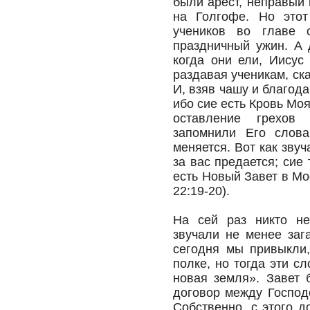
были арест, неправый 
на Голгофе. Но этот
учеников во главе 
праздничный ужин. А
когда они ели, Иисус
раздавая ученикам, ска
И, взяв чашу и благода
ибо сие есть Кровь Мо
оставление грехов 
запомнили Его слов
меняется. Вот как звуч
за вас предается; си
есть Новый Завет в Мо
22:19-20).
На сей раз никто не
звучали не менее заг
сегодня мы привыкли,
полке, но тогда эти с
новая земля». Завет
договор между Господ
Собственно, с этого д