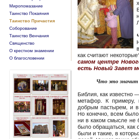
Миропомазание
Таинство Покаяния
Таинство Причастия
Соборование
Таинство Венчания
Священство
О крестном знамении
как считают некоторые
O благословении
самом центре Новог
есть Новый Завет ме
Что это значит
Библия, как известно —
метафор. К примеру,
добрым пастырем, и в
Но конечно, всем было
ни в каком смысле не 
было обращаться, как 
были и такие, в котор