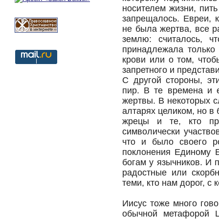
носителем жизни, пить
запрещалось. Евреи, 
не была жертва, все 
землю: считалось, ч
принадлежала только 
крови или о том, чтоб
запретного и представ
С другой стороны, эт
пир. В те времена и 
жертвы. В некоторых 
алтарях целиком, но в
жрецы и те, кто пр
символически участво
что и было своего р
поклонения Единому Б
богам у язычников. И 
радостные или скорб
теми, кто нам дорог, с
Иисус тоже много гов
обычной метафорой Ц