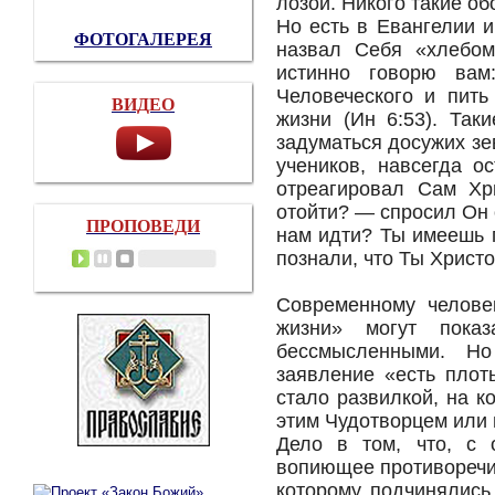
лозой. Никого такие об
Но есть в Евангелии 
ФОТОГАЛЕРЕЯ
назвал Себя «хлебом
истинно говорю вам
Человеческого и пить
ВИДЕО
жизни (Ин 6:53). Так
задуматься досужих зе
учеников, навсегда о
отреагировал Сам Хр
отойти? — спросил Он 
ПРОПОВЕДИ
нам идти? Ты имеешь 
познали, что Ты Христо
Современному челове
жизни» могут пока
бессмысленными. Н
заявление «есть плоть
стало развилкой, на к
этим Чудотворцем или 
Дело в том, что, с 
вопиющее противоречие
которому подчинялись