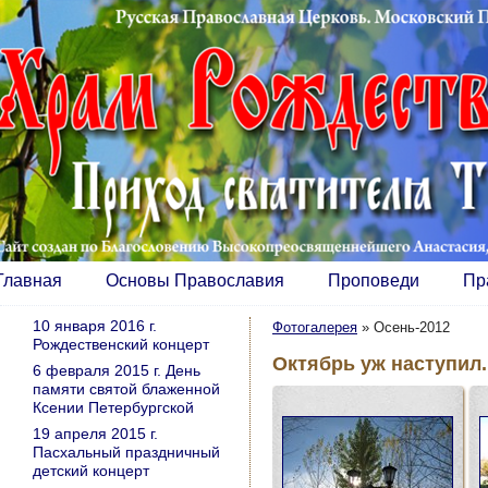
Главная
Основы Православия
Проповеди
Пр
10 января 2016 г.
Фотогалерея
»
Осень-2012
Рождественский концерт
Октябрь уж наступил..
6 февраля 2015 г. День
памяти святой блаженной
Ксении Петербургской
19 апреля 2015 г.
Пасхальный праздничный
детский концерт