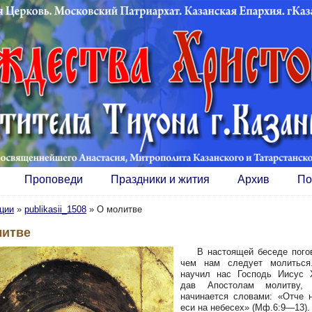
Проповеди
Праздники и жития
Архив
По
ции
»
publikasii_1508
»
О молитве
литве
В настоящей беседе погов
чем нам следует молиться
научил нас Господь Иисус 
дав Апостолам молитву, 
начинается словами: «Отче
еси на небесех» (Мф.6:9—13)