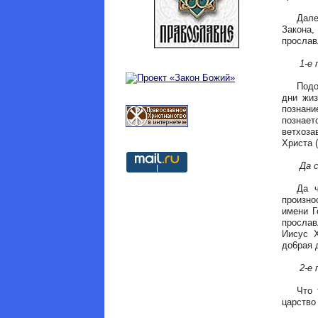
Далее,
Закона,
прослав
1-е пр
Подобно
дни жиз
познани
познает
ветхоз
Христа (
Да свя
Да чти
произно
имени Г
прослав
Иисус Х
до6рая 
2-е пр
Что так
царство