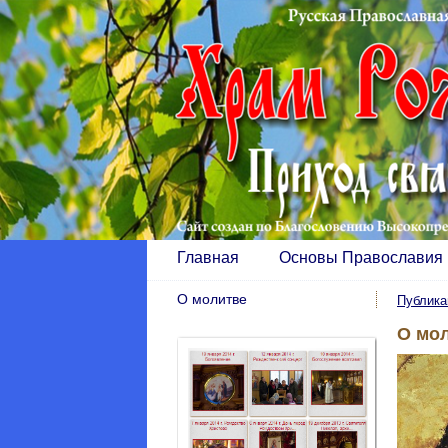
Главная
Основы Православия
О молитве
Публика
О мо