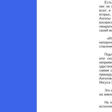
Есть та
них не 
всех: и
вторых,
Ангелы 
воскре
ожидали
своей ж
«Итак,
непоро
спасени
Подлинн
или ск
непреме
царство
самим с
пришедш
Ангелов
Иисуса 
Это яс
на земл
На неб
исполня