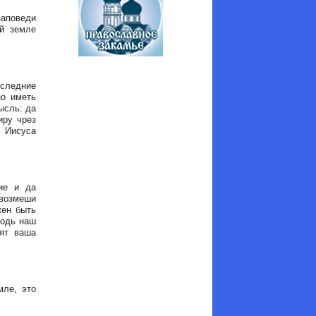
аповеди
ей земле
оследние
но иметь
ысль: да
иру чрез
 Иисуса
ие и да
 возмеши
жен быть
подь наш
дят ваша
мле, это