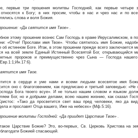
 первые три прошения молитвы Господней, как первые четыре з
 относятся к Богу; в них просим, чтобы в нас и чрез нас и по вс
лялись слова и воля Божия.
ошение: «Да святится имя Твое» .
е этому прошение вознес Сам Господь в храме Иерусалимском, в п
ни: «Отче! Прослави имя Твое». Чтобы святилось имя Божие, надоб
е об истинном Боге. Итак, в этом прошении прежде всего заключается м
ся на всей земле Единый Истинный Всесвятой Бог, открывающийся м
аветных пророков и преимущественно чрез Сына — Господа нашего
Евр.1:1;Ин.17:6).
тится имя Твое.
тся в сердце и уме нами и всеми людьми всесвятое имя Бож
сится оно с благоговением, как предписано и третьей заповедью: «Не
оспода Бога твоего всуе». И не только нашим словом и языком дол
ляем Бог, но и добрыми делами, всею нашею жизнию, как сказал Гос
ристос: «Тако да просветится свет ваш пред человеки, яко да ви
дела и прославят Отца вашего, Иже на небесех» (Мф.5:16).
ошение молитвы Господней: «Да приидет Царствие Твое» .
ое Царствие Божие? Это, во-первых, Св. Церковь Христова на зе
 благодати Божией спасающей.