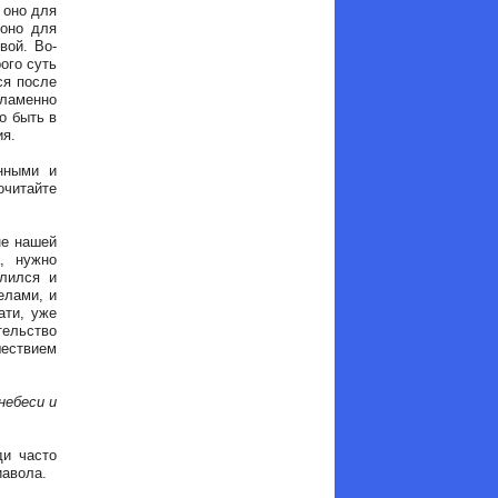
 оно для
 оно для
вой. Во-
ого суть
ся после
ламенно
о быть в
ия.
нными и
читайте
не нашей
, нужно
елился и
елами, и
ати, уже
тельство
шествием
небеси и
и часто
иавола.