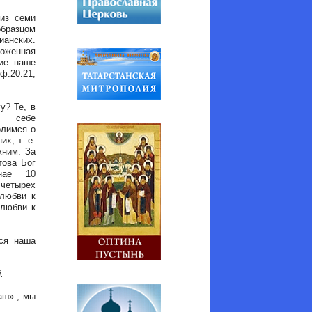
из семи
образцом
ианских.
ложенная
ние наше
ф.20:21;
? Те, в
 себе
олимся о
х, т. е.
жним. За
това Бог
нае 10
етырех
 любви к
 любви к
ся наша
й.
аш» , мы