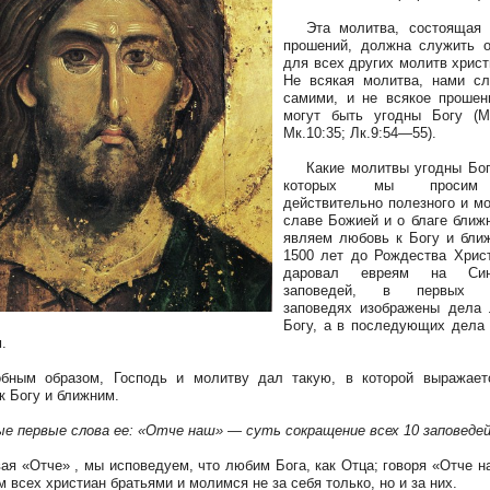
Эта молитва, состоящая 
прошений, должна служить 
для всех других молитв христ
Не всякая молитва, нами с
самими, и не всякое проше
могут быть угодны Богу (М
Мк.10:35; Лк.9:54—55).
Какие молитвы угодны Богу
которых мы просим
действительно полезного и м
славе Божией и о благе ближни
являем любовь к Богу и бли
1500 лет до Рождества Хрис
даровал евреям на Си
заповедей, в первых ч
заповедях изображены дела
Богу, а в последующих дела
м.
ым образом, Господь и молитву дал такую, в которой выражает
к Богу и ближним.
е первые слова ее: «Отче наш» — суть сокращение всех 10 заповеде
«Отче» , мы исповедуем, что любим Бога, как Отца; говоря «Отче н
м всех христиан братьями и молимся не за себя только, но и за них.