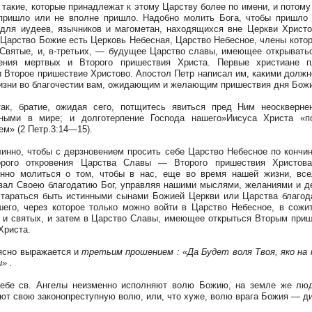
кие, которые принадлежат к этому Царству более по имени, и потому
пришло или не вполне пришло. Надобно молить Бога, чтобы пришло
 для иудеев, язычников и магометан, находящихся вне Церкви Христо
 Царство Божие есть Церковь Небесная, Царство Небесное, члены котор
Святые, и, в-третьих, — будущее Царство славы, имеющее открывать
сения мертвых и Второго пришествия Христа. Первые христиане п
 Второе пришествие Христово. Апостол Петр написал им, какими должн
изни во благочестии вам, ожидающим и желающим пришествия дня Бож
 братие, ожидая сего, потщитесь явиться пред Ним неоскверне
чными в мире; и долготерпение Господа нашего»Иисуса Христа «по
ем» (2 Петр.3:14—15).
о, чтобы с дерзновением просить себе Царство Небесное по кончи
орого откровения Царства Славы — Второго пришествия Христова
нно молиться о том, чтобы в нас, eще во время нашей жизни, вс
вал Своею благодатию Бог, управляя нашими мыслями, желаниями и д
тараться быть истинными сынами Божией Церкви или Царства благод
его, через которое только можно войти в Царство Небесное, в сожи
 и святых, и затем в Царство Славы, имеющее открыться Вторым при
Христа.
но выражается и
третьим прошением : «Да Будет воля Твоя, яко на 
и» .
е св. Ангелы неизменно исполняют волю Божию, на земле же люд
ют свою законопреступную волю, или, что хуже, волю врага Божия — д