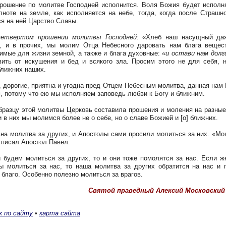
ение по молитве Господней исполнится. Воля Божия будет исполн
лноте на земле, как исполняется на небе, тогда, когда после Страшн
ся на ней Царство Славы.
етвертом прошении молитвы Господней
: «Хлеб наш насущный да
, и в прочих, мы молим Отца Небесного даровать нам блага вещес
имые для жизни земной, а также и блага духовные:
«и остави нам долг
ить от искушения и бед и всякого зла. Просим этого не для себя, 
ближних наших.
орогие, приятна и угодна пред Отцем Небесным молитва, данная нам
, потому что ею мы исполняем заповедь любви к Богу и ближним.
зцу этой молитвы Церковь составила прошения и моления на разные
и в них мы молимся более не о себе, но о славе Божией и [о] ближних.
молитва за других, и Апостолы сами просили молиться за них. «Мо
 писал Апостол Павел.
дем молиться за других, то и они тоже помолятся за нас. Если ж
ы молиться за нас, то наша молитва за других обратится на нас и 
 благо. Особенно полезно молиться за врагов.
Святой праведный Алексий Московский 
к по сайту
•
карта сайта