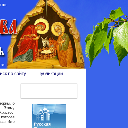
иск по сайту
Публикации
орим, о
. Этому
Христос,
которая
 наш Иже
.