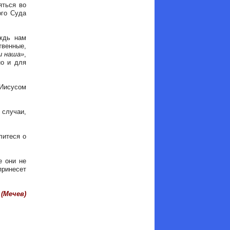
яться во
ого Суда
ждь нам
твенные,
и наша»
,
но и для
 Иисусом
 случаи,
литеся о
е они не
принесет
(Мечев)