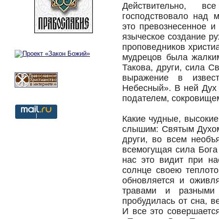
Действительно, в
господствовало над 
это превознесенное и
языческое создание ру
проповедников христиа
мудрецов была жалким
Такова, други, сила С
выражение в извес
Небесный». В ней Дух
подателем, сокровищем
Какие чудные, высокие
слышим: Святым Духом
други, во всем необъ
всемогущая сила Бога
нас это видит при на
солнце своею теплото
обновляется и оживл
травами и разными
пробудилась от сна, в
И все это совершаетс