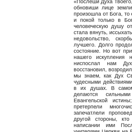
«Послеши Духа Твоего,
обновиши лице земли»
произошла от Бога, то
и покой только в Бо
человеческую душу от
стала вянуть, иссыхат
недовольство, скорб
лучшего. Долго продо
состояние. Но вот пр
нашего искупления 
ниспослал нам Ду
восстановил, возродил
мы знаем, как Дух С
чудесными действиям
в их душах. В само
делаются сильным
Евангельской истин
претерпели многоч
запечатлели пропове
другой стороны, кт
написании ими Пос
учителями Церкви на 