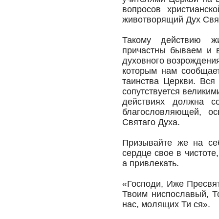
вопросов христианск
животворящий Дух Свя
Такому действию жи
причастны бываем и в
духовного возрождения
которым нам сообщае
таинства Церкви. Вся
сопутствуется великим
действиях должна с
благословляющей, о
Святаго Духа.
Призывайте же на се
сердце свое в чистоте,
а привлекать.
«Господи, Иже Пресвят
Твоим ниспославый, То
нас, молящих Ти ся».