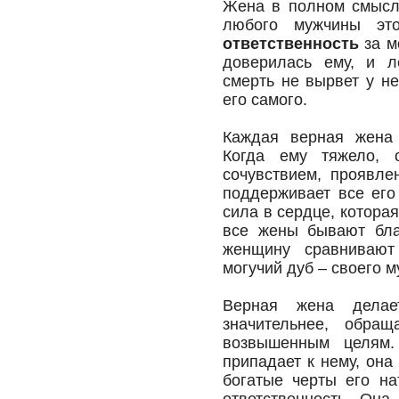
Жена в полном смыс
любого мужчины эт
ответственность
за м
доверилась ему, и л
смерть не вырвет у не
его самого.
Каждая верная жена 
Когда ему тяжело, 
сочувствием, проявле
поддерживает все его
сила в сердце, котора
все жены бывают бла
женщину сравнивают
могучий дуб – своего м
Верная жена делае
значительнее, обра
возвышенным целям.
припадает к нему, он
богатые черты его н