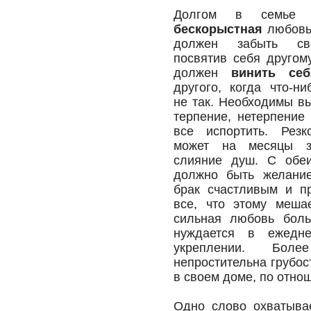
Долгом в семье я
бескорыстная
любовь
должен забыть св
посвятив себя другом
должен
винить себ
другого, когда что-ни
не так. Необходимы в
терпение, нетерпение
все испортить. Резк
может на месяцы з
слияние душ. С обеи
должно быть желание
брак счастливым и п
все, что этому меша
сильная любовь боль
нуждается в ежедн
укреплении. Боле
непростительна грубос
в своем доме, по отно
Одно слово охватыва