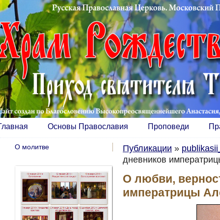
Главная
Основы Православия
Проповеди
Пр
О молитве
Публикации
»
publikasi
дневников императри
О любви, верност
императрицы А