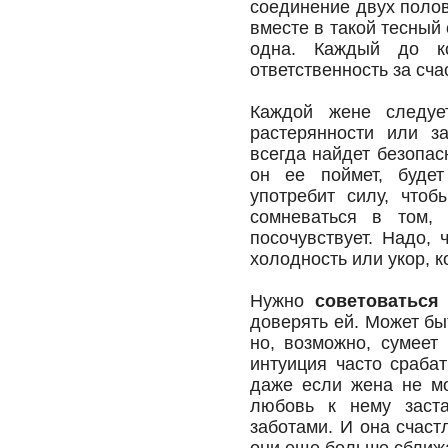
соединение двух полов
вместе в такой тесный 
одна. Каждый до к
ответственность за сча
Каждой жене следует
растерянности или з
всегда найдет безопас
он ее поймет, будет
употребит силу, чтоб
сомневаться в том,
посочувствует. Надо, 
холодность или укор, к
Нужно
советоваться
доверять ей. Может быт
но, возможно, сумеет 
интуиция часто сраба
даже если жена не мо
любовь к нему заста
заботами. И она счастл