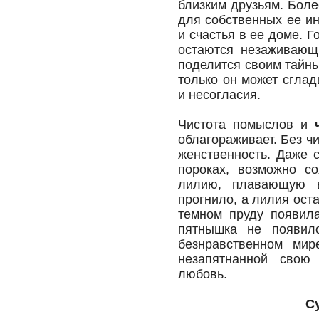
близким друзьям. Боле
для собственных ее ин
и счастья в ее доме. 
остаются незаживающ
поделится своим тайны
только он может сгла
и несогласия.
Чистота помыслов и
облагораживает. Без ч
женственность. Даже с
пороках, возможно со
лилию, плавающую в
прогнило, а лилия ост
темном пруду появила
пятнышка не появил
безнравственном ми
незапятнанной свою 
любовь.
С