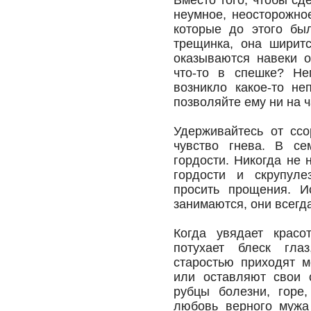
Вместо того, чтобы сд
неумное, неосторожно
которые до этого бы
трещинка, она ширит
оказываются навеки о
что-то в спешке? Не
возникло какое-то не
позволяйте ему ни на 
Удерживайтесь от ссо
чувство гнева. В с
гордости. Никогда не 
гордости и скрупуле
просить прощения. И
занимаются, они всегда
Когда увядает красо
потухает блеск гла
старостью приходят 
или оставляют свои 
рубцы болезни, горе,
любовь верного мужа