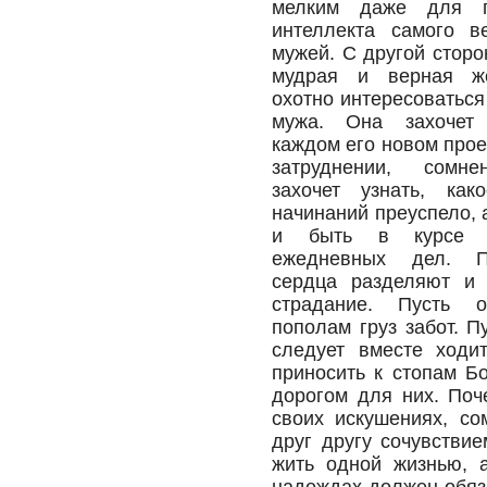
мелким даже для ги
интеллекта самого в
мужей. С другой сторо
мудрая и верная ж
охотно интересоваться
мужа. Она захочет
каждом его новом прое
затруднении, сомн
захочет узнать, как
начинаний преуспело, а
и быть в курсе 
ежедневных дел. П
сердца разделяют и 
страдание. Пусть 
пополам груз забот. П
следует вместе ходи
приносить к стопам Бо
дорогом для них. Поч
своих искушениях, со
друг другу сочувстви
жить одной жизнью, 