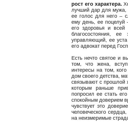
рост его характера.
Х
лучший дар для мужа, 
ее голос для него – 
ему день, ее поцелуй 
его здоровья и всей 
благосостояния, ее
управляющий, ее уста
его адвокат перед Гос
Есть нечто святое и 
том, что жена, всту
интересы на том, кого
дом своего детства, ма
связывают с прошлой ж
которым раньше прив
попросил ее стать ег
спокойным доверием вр
чувствует это довери
человеческого сердца,
на неизмеримые страд