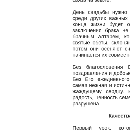
связь на земле.
День свадьбы нужно 
среди других важных 
конца жизни будет о
заключения брака не
брачным алтарем, ко
святые обеты, склоня
потом они осеняют сч
начинается их совмест
Без благословения 
поздравления и добрые
Без Его ежедневного
самая нежная и истинн
жаждущему сердцу. Б
радость, ценность се
разрушена.
Качеств
Первый урок, кот