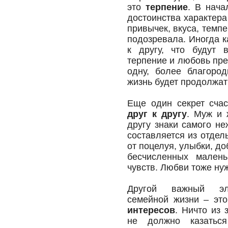
это
терпение
. В нача
достоинства характера
привычек, вкуса, темп
подозревала. Иногда к
к другу, что будут 
терпение и любовь пре
одну, более благород
жизнь будет продолжать
Еще один секрет сча
друг к другу
. Муж и 
другу знаки самого н
составляется из отдел
от поцелуя, улыбки, д
бесчисленных мален
чувств. Любви тоже ну
Другой важный э
семейной жизни – эт
интересов
. Ничто из 
не должно казатьс