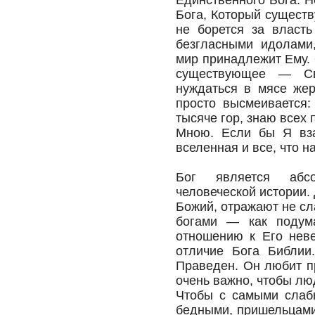
Единственного Бога. Н
Бога, Который существ
не борется за власт
безгласными идолами
мир принадлежит Ему. 
существующее — С
нуждаться в мясе жер
просто высмеивается:
тысяче гор, знаю всех 
Мною. Если бы Я вза
вселенная и все, что н
Бог является абс
человеческой истории.
Божий, отражают не сл
богами — как подум
отношению к Его нев
отличие Бога Библии
Праведен. Он любит п
очень важно, чтобы лю
Чтобы с самыми слаб
бедными, пришельцами