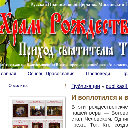
Главная
Основы Православия
Проповеди
Пр
О молитве
Публикации
»
publikasi
И воплотился и 
В эти рождественски
нашей веры — Боговоп
стал Человеком, Одни
греха. Тот, Кто созд