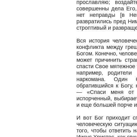
прославляю; воздай
совершенны дела Его,
нет неправды [в Не
развратились пред Ним
строптивый и развраще
Вся история человече
конфликта между гре
Богом. Конечно, челов
может причинить стра
спасти Свое мятежное 
например, родители 
наркомана. Один 
обратившийся к Богу,
— «Спаси меня от м
испорченный, выбирае
и еще большей порче и,
И вот Бог приходит с
человеческую ситуаци
того, чтобы ответить 