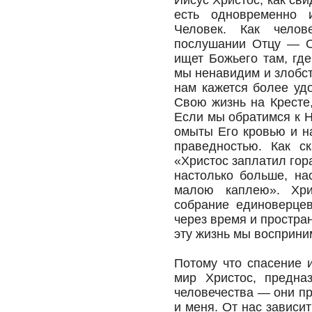
Иисус Христос, как сви
есть одновременно
Человек. Как чело
послушании Отцу — О
ищет Божьего там, гд
мы ненавидим и злобст
нам кажется более удо
Свою жизнь на Кресте,
Если мы обратимся к Н
омыты Его кровью и н
праведностью. Как с
«Христос заплатил гор
настолько больше, на
малою каплею». Хри
собрание единоверцев
через время и простра
эту жизнь мы восприни
Потому что спасение 
мир Христос, предназ
человечества — они п
и меня. От нас зависи