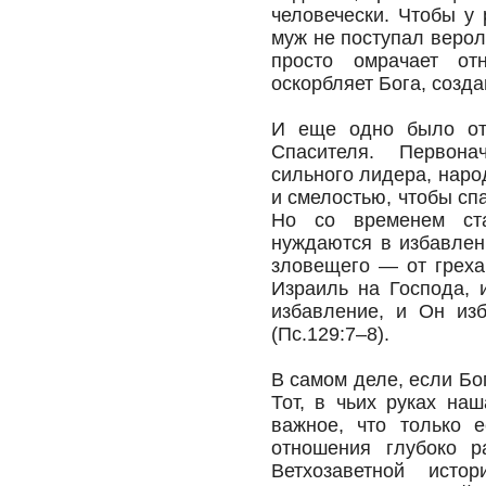
человечески. Чтобы у
муж не поступал верол
просто омрачает от
оскорбляет Бога, созд
И еще одно было от
Спасителя. Первона
сильного лидера, наро
и смелостью, чтобы сп
Но со временем ста
нуждаются в избавлени
зловещего — от греха
Израиль на Господа, 
избавление, и Он изб
(Пс.129:7–8).
В самом деле, если Бог
Тот, в чьих руках на
важное, что только 
отношения глубоко р
Ветхозаветной исто