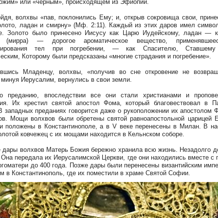
ожим» или «черным», происходящем из Эфиопии.
ойдя, волхвы «пав, поклонились Ему; и, открыв сокровища свои, прин
олото, ладан и смирну» (Мф. 2:11). Каждый из этих даров имел симво
е. Золото было принесено Иисусу как Царю Иудейскому, ладан — к
 (мирра) — дорогое ароматическое вещество, применявше
мирования тел при погребении, — как Спасителю, Ставшем
еским, Которому были предсказаны «многие страдания и погребение».
ившись Младенцу, волхвы, «получив во сне откровение не возвращ
 минуя Иерусалим, вернулись в свои земли.
но преданию, впоследствии все они стали христианами и пропове
ия. Их крестил святой апостол Фома, который благовествовал в 
В западных преданиях говорится даже о рукоположении их апостолом 
ов. Мощи волхвов были обретены святой равноапостольной царицей 
и положены в Константинополе, а в V веке перенесены в Милан. В н
олотой ковчежец с их мощами находится в Кельнском соборе.
 дары волхвов Матерь Божия бережно хранила всю жизнь. Незадолго д
 Она передала их Иерусалимской Церкви, где они находились вместе с 
огоматери до 400 года. Позже дары были перенесены византийским имп
м в Константинополь, где их поместили в храме Святой Софии.