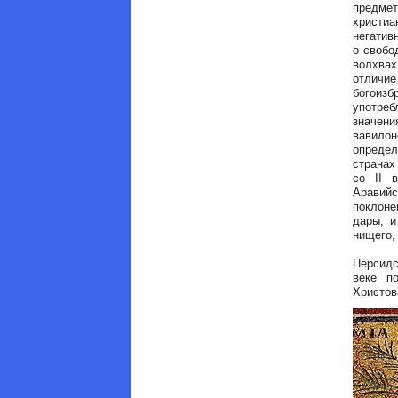
предме
христиа
негатив
о свобо
волхвах
отличие
богоизб
употреб
значени
вавило
определ
странах
со II 
Аравийс
поклоне
дары; и
нищего, 
Персидс
веке п
Христов