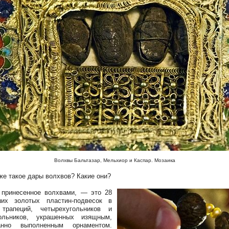
Волхвы Бальтазар, Мельхиор и Каспар. Мозаика
 же такое дары волхвов? Какие они?
 принесенное волхвами, — это 28
ших золотых пластин-подвесок в
трапеций, четырехугольников и
гольников, украшенных изящным,
анно выполненным орнаментом.