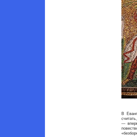
В Еванг
считать
— вперв
повест
«безбо