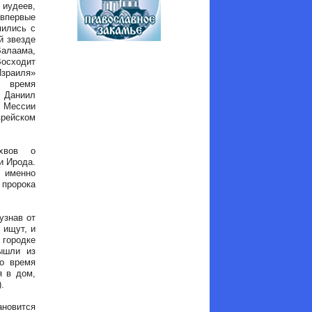
иудеев,
впервые
мились с
й звезде
лаама,
осходит
Израиля»
 время
Даниил
 Мессии
врейском
хвов о
и Ирода.
 именно
пророка
узнав от
 ищут, и
 городке
ышли из
то время
я в дом,
.
ановится