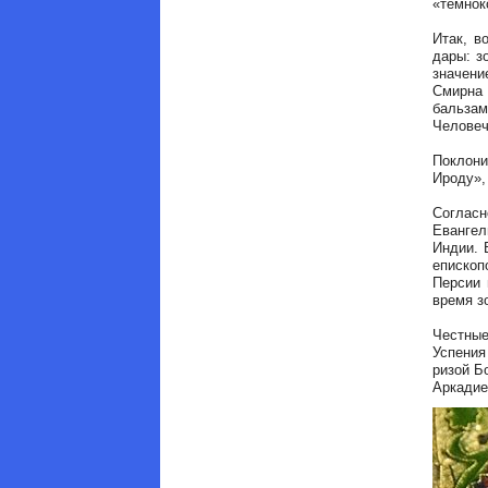
«темнок
Итак, в
дары: з
значени
Смирна
бальза
Человеч
Поклон
Ироду»,
Соглас
Евангел
Индии. 
епископ
Персии 
время з
Честные
Успения
ризой Б
Аркадие