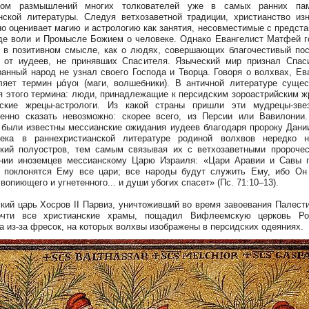
том размышлений многих толкователей уже в самых ранних пам
нской литературы. Следуя ветхозаветной традиции, христианство из
но оценивает магию и астрологию как занятия, несовместимые с предст
де воли и Промысле Божием о человеке. Однако Евангелист Матфей г
 в позитивном смысле, как о людях, совершающих благочестивый пос
 от иудеев, не принявших Спасителя. Языческий мир признал Спас
ранный народ не узнал своего Господа и Творца. Говоря о волхвах, Ев
ляет термин μάγοι (маги, волшебники). В античной литературе суще
я этого термина: люди, принадлежащие к персидским зороастрийским ж
нские жрецы-астрологи. Из какой страны пришли эти мудрецы-звез
енно сказать невозможно: скорее всего, из Персии или Вавилонии
 были известны мессианские ожидания иудеев благодаря пророку Дани
века в раннехристианской литературе родиной волхвов нередко н
кий полуостров, тем самым связывая их с ветхозаветными пророче
нии иноземцев мессианскому Царю Израиля: «Цари Аравии и Савы 
 поклонятся Ему все цари; все народы будут служить Ему, ибо Он
вопиющего и угнетенного... и души убогих спасет» (Пс. 71:10–13).
кий царь Хосров II Парвиз, уничтоживший во время завоевания Палести
очти все христианские храмы, пощадил Вифлеемскую церковь Ро
а из-за фресок, на которых волхвы изображены в персидских одеяниях.