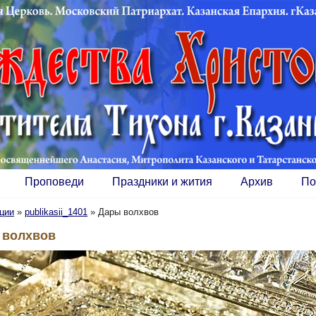
Проповеди
Праздники и жития
Архив
По
ции
»
publikasii_1401
»
Дары волхвов
 волхвов