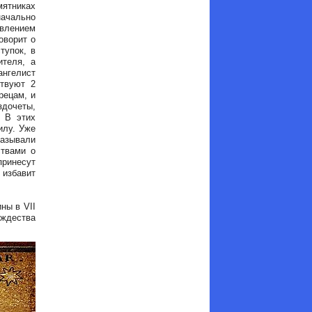
ятниках
начально
авлением
оворит о
тупок, в
ителя, а
ангелист
ствуют 2
рецам, и
дочеты,
. В этих
илу. Уже
азывали
ствами о
принесут
 избавит
ны в VII
ждества