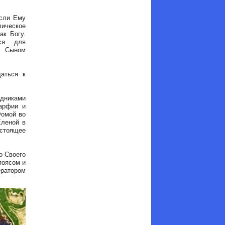
если Ему
лическое
ак Богу.
еся для
у Сыном
аться к
дниками
Парфии и
Фомой во
Еленой в
астоящее
о Своего
поясом и
ератором