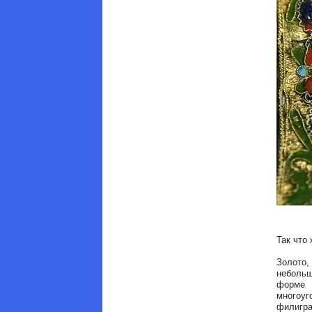
Так что
Золото,
неболь
форме 
многоу
филигр