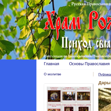
Главная
Основы Православия
О молитве
Публика
Дары