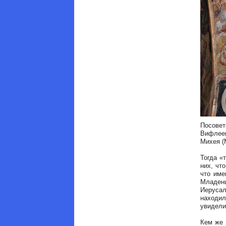
Посове
Вифлее
Михея (М
Тогда «
них, чт
что име
Младен
Иерусал
находил
увидели
Кем же 