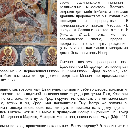
время вавилонского пленения 
религиозные мыслители Востока 
открыли для себя Библию и познако
древним пророчеством о Вифлеемско
провидца и прорицателя Ва
предсказавшего приход Мессии: «В
звезда от Иакова и восстает жезл от 
(Числа. 24:17). Тогда же, во
вавилонского плена, пророк 
предсказал точную дату рождения
(Дан. 9:25). О ней знали в каждом е
доме. Знал ее и царь Ирод.
Именно поэтому расспросы вол
Царственном Младенце так перепугал
товавшись с первосвященниками и книжниками, Ирод выяснил, что
м был тем местом, где должен родиться Мессия по предсказанию 
их. 5:2).
тайно», как говорит нам Евангелие, призвав к себе во дворец волхвов и 
о звезда стала видимой на небосклоне еще до рождения Того, Кого они
нно она вела их в пути, Ирод поручил им отыскать в этом маленьком
ца, чтобы и он, Ирод, мог поклониться Ему. Когда же волхвы в
има, звезда вновь осветила им путь и привела их к дому, где в 
ись Матерь Божия с Сыном и праведный Иосиф Обручник: «И, войд
 Младенца с Мариею, Матерью Его, и, пав, поклонились Ему» (Мф. 2:11)
были волхвы, пришедшие поклониться Богомладенцу? Это событие ст