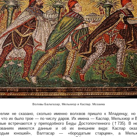
Волхвы Бальтазар, Мельхиор и Каспар. Мозаика
елии не сказано, сколько именно волхвов пришло к Младенцу, но
, что их было трое — по числу даров. Их имена — Каспар, Мельхиор и 
ые встречаются у преподобного Беды Достопочтенного (†735). В н
вованиях имеются данные и об их внешнем виде: Каспар оказ
родым юношей», Валтасар — «бородатым старцем», а Мел