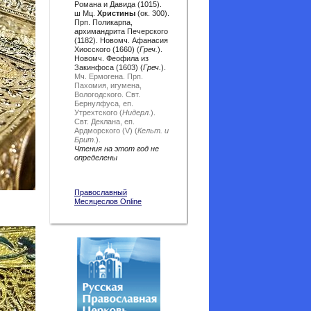
Романа и Давида (1015).
ш Мц.
Христины
(ок. 300).
Прп. Поликарпа,
архимандрита Печерского
(1182). Новомч. Афанасия
Хиосского (1660) (
Греч.
).
Новомч. Феофила из
Закинфоса (1603) (
Греч.
).
Мч. Ермогена.
Прп.
Пахомия, игумена,
Вологодского.
Свт.
Бернулфуса, еп.
Утрехтского (
Нидерл.
).
Свт. Деклана, еп.
Ардморского (V) (
Кельт. и
Брит.
).
Чтения на этот год не
определены
Православный
Месяцеслов Online