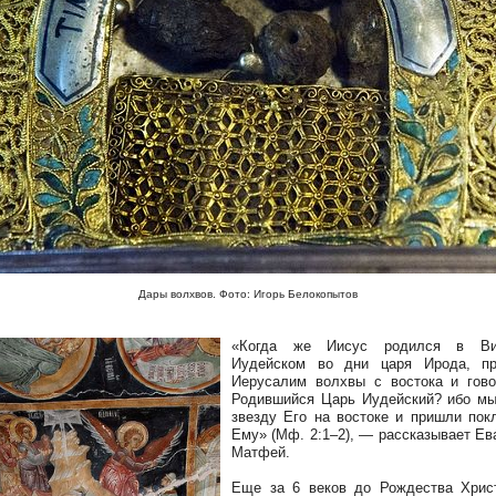
Дары волхвов. Фото: Игорь Белокопытов
«Когда же Иисус родился в Ви
Иудейском во дни царя Ирода, п
Иерусалим волхвы с востока и гово
Родившийся Царь Иудейский? ибо м
звезду Его на востоке и пришли пок
Ему» (Мф. 2:1–2), — рассказывает Ев
Матфей.
Еще за 6 веков до Рождества Хрис