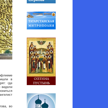
флееме
ришли в
рят: где
ы видели
лониться
ангелист
това, во