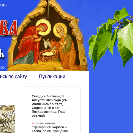
иск по сайту
Публикации
Сегодня,
Четверг, 6
Августа 2026 года (24
Июля 2026 по ст.ст.)
Седмица 10-я по
Пятидесятнице, Глас
осьмый
+
Блгвв. князей
страторпцев
Бориса
и
Глеба
, во св. Крещении