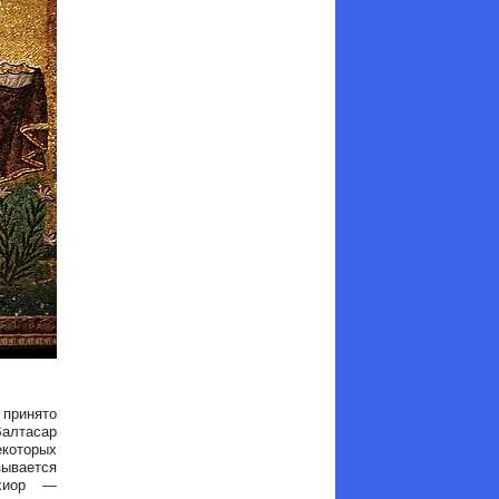
 принято
Валтасар
екоторых
ывается
ьхиор —