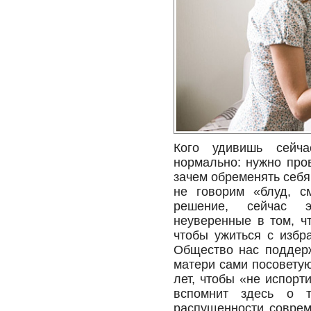
Кого удивишь сейча
нормально: нужно про
зачем обременять себ
не говорим «блуд, с
решение, сейчас э
неуверенные в том, ч
чтобы ужиться с избр
Общество нас поддерж
матери сами посоветую
лет, чтобы «не испорт
вспомнит здесь о т
распущенности соврем