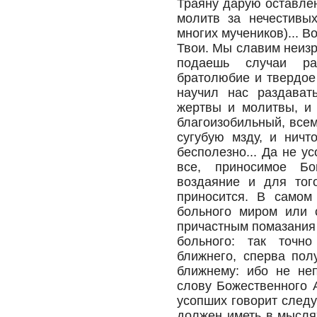
Траяну дарую оставлен
молитв за нечестивы
многих мучеников)... В
Твои. Мы славим неизр
подаешь случаи ра
братолюбие и твердое
научил нас раздават
жертвы и молитвы, и 
благоизобильный, все
сугубую мзду, и нич
бесполезно... Да не ус
все, приносимое Бо
воздаяние и для того
приносится. В самом 
больного миром или 
причастным помазания 
больного: так точн
ближнего, сперва пол
ближнему: ибо не неп
слову Божественного 
усопших говорит след
должен иметь в мысля