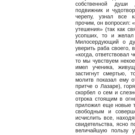
собственной души 
подвижник и чудотво
черепу, узнал все к
прочим, он вопросил: 
утешения» (так как с
усопших, то и желал
Милосердующий о душ
уверить раба своего, 
«когда, ответствовал 
то мы чувствуем некое
имел ученика, живущ
застигнут смертью, 
молитв показал ему о
притче о Лазаре), гор
скорбел о сем и слезн
отрока стоящим в огне
приложил еще новые т
свободным и соверш
исчислить все, наход
свидетельства, ясно 
величайшую пользу 