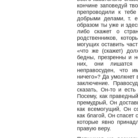
кончине заповедуй тв
препроводили к тебе
добрыми делами, т. 
образом ты уже и здес
либо скажет о стра
родственников, котор
могущих оставить час
«что же (скажет) дол
бедны, презренны и н
них, они лишатся 
неправосуден, что 
ничего»? Да умолкнет
заключение. Правосу
сказать, Он-то и есть
Посему, как праведный
премудрый, Он достав
как всемогущий, Он с
как благой, Он спасет 
которые явно принад
правую веру.