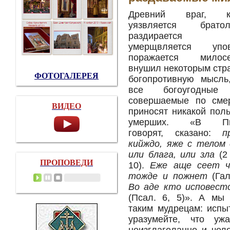
Древний враг, к
уязвляется братол
раздирается в
умерщвляется упов
поражается милосе
внушил некоторым стр
ФОТОГАЛЕРЕЯ
богопротивную мысль
все богоугодные
совершаемые по смер
ВИДЕО
приносят никакой пол
умерших. «В Пис
говорят, сказано:
п
кийждо, яже с телом 
или блага, или зла
(2 
ПРОПОВЕДИ
10).
Еже аще сеет че
тожде и пожнет
(Гал.
Во аде кто исповест
(Псал. 6, 5)». А мы
таким мудрецам: испы
уразумейте, что уж