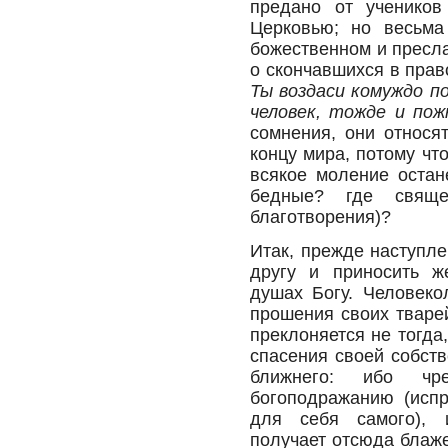
предано от учеников
Церковью; но весьма
божественном и пресл
о скончавшихся в прав
Ты воздаси комуждо по
человек, тожде и по
сомнения, они относя
концу мира, потому чт
всякое моление остан
бедные? где свяще
благотворения)?
Итак, прежде наступле
другу и приносить 
душах Богу. Человеко
прошения своих тваре
преклоняется не тогда
спасения своей собств
ближнего: ибо чр
богоподражанию (испр
для себя самого), 
получает отсюда блаж