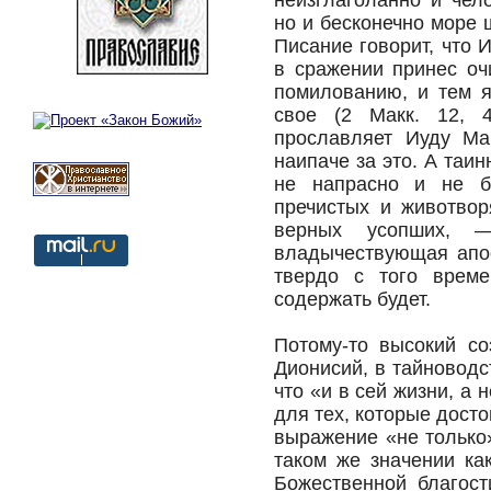
неизглаголанно и чел
но и бесконечно море
Писание говорит, что 
в сражении принес оч
помилованию, и тем я
свое (2 Макк. 12, 
прославляет Иуду Мак
наипаче за это. А таи
не напрасно и не б
пречистых и животво
верных усопших, 
владычествующая апос
твердо с того врем
содержать будет.
Потому-то высокий со
Дионисий, в тайноводс
что «и в сей жизни, а
для тех, которые досто
выражение «не только»
таком же значении ка
Божественной благост