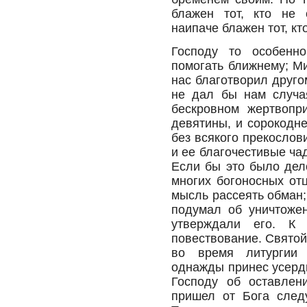
блажен тот, кто не 
наипаче блажен тот, кто
Господу то особенн
помогать ближнему; Ми
нас благотворил друго
не дал бы нам случа
бескровном жертвопр
девятины, и сорокодне
без всякого прекослов
и ее благочестивые ча
Если бы это было дел
многих богоносных от
мысль рассеять обман;
подумал об уничтожен
утверждали его. К 
повествование. Святой
во время литургии 
однажды принес усерд
Господу об оставлен
пришел от Бога след