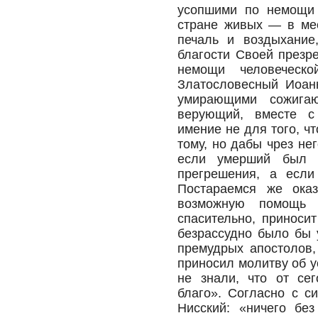
усопшими по немощи 
стране живых — в мес
печаль и воздыхание
благости Своей презр
немощи человеческо
Златословесный Иоанн
умирающими сожига
верующий, вместе с
имение не для того, ч
тому, но дабы чрез нег
если умерший был г
прегрешения, а если
Постараемся же ока
возможную помощь
спасительно, приноси
безрассудно было бы 
премудрых апостолов,
приносил молитву об у
не знали, что от сег
благо». Согласно с с
Нисский: «ничего без