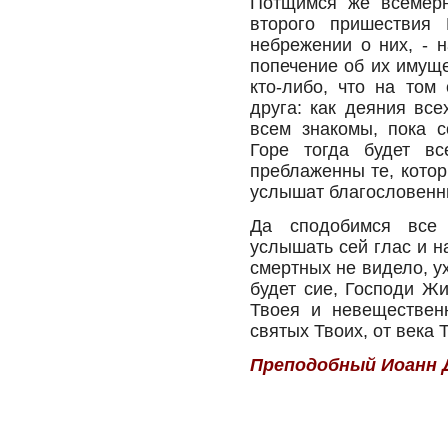
Потщимся же всемерн
второго пришествия
небрежении о них, - 
попечение об их имуще
кто-либо, что на том
друга: как деяния все
всем знакомы, пока с
Горе тогда будет в
преблаженны те, котор
услышат благословенн
Да сподобимся все 
услышать сей глас и н
смертных не видело, у
будет сие, Господи Ж
Твоея и невеществен
святых Твоих, от века 
Преподобный Иоанн 