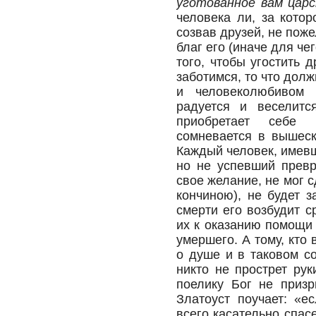
уготованное вам цар
человека ли, за котор
созвав друзей, не пож
благ его (иначе для че
того, чтобы угостить 
заботимся, то что дол
и человеколюбивом 
радуется и веселитс
приобретает себе 
сомневается в вышеск
Каждый человек, имевш
но не успевший превр
свое желание, не мог с
кончиною), не будет 
смерти его возбудит с
их к оказанию помощи
умершего. А тому, кто
о душе и в таковом со
никто не прострет рук
поелику Бог не призр
Златоуст поучает: «е
всего касательно спас