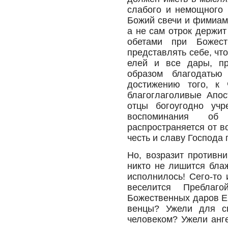
слабого и немощного 
Божий свечи и фимиам 
а не сам отрок держит
обетами при Божест
представлять себе, чт
елей и все дары, пр
образом благодатью
достижению того, к 
благоглаголивые Апо
отцы богоугодно учр
воспоминания об
распространяется от в
честь и славу Господа
Но, возразит противни
никто не лишится блаж
исполнилось! Сего-то 
веселится Преблаг
Божественных даров Ег
венцы? Ужели для с
человеком? Ужели анг