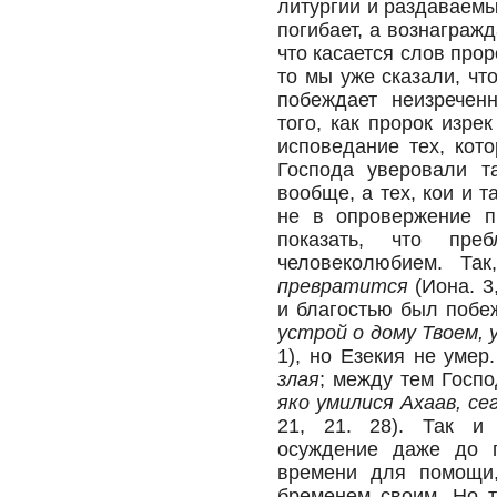
литургии и раздаваемы
погибает, а вознаграж
что касается слов про
то мы уже сказали, чт
побеждает неизречен
того, как пророк изре
исповедание тех, кот
Господа уверовали т
вообще, а тех, кои и 
не в опровержение п
показать, что пре
человеколюбием. Та
превратится
(Иона. 3
и благостью был побеж
устрой о дому Твоем,
1), но Езекия не умер
злая
; между тем Госпо
яко умилися Ахаав, сег
21, 21. 28). Так и 
осуждение даже до п
времени для помощи,
бременем своим. Но т