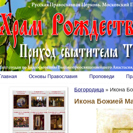
Главная
Основы Православия
Проповеди
Пр
Богородица
»
Икона Бо
Икона Божией Ма