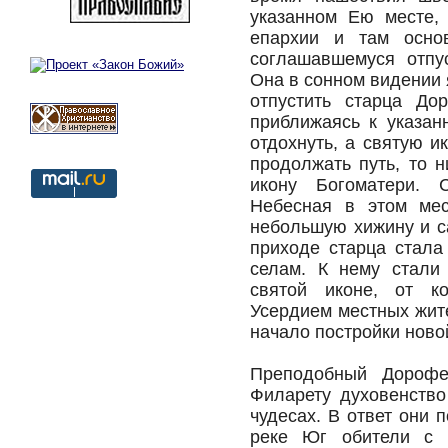
указанном Ею месте,
епархии и там основ
соглашавшемуся отпу
Она в сонном видении 
отпустить старца До
приближаясь к указан
отдохнуть, а святую и
продолжать путь, то 
икону Богоматери. 
Небесная в этом мес
небольшую хижину и са
приходе старца стала
селам. К нему стали
святой иконе, от ко
Усердием местных жит
начало постройки ново
Преподобный Дорофе
Филарету духовенств
чудесах. В ответ они 
реке Юг обители с 