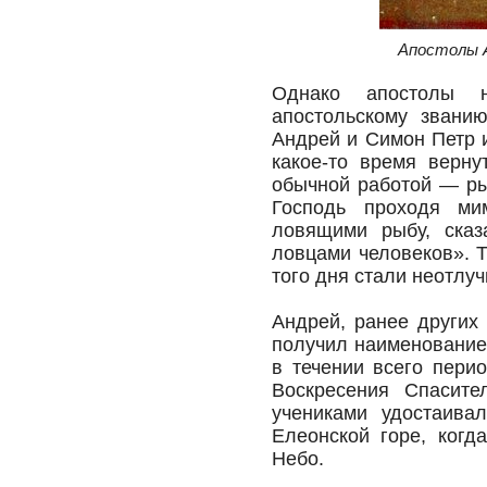
Апостолы А
Однако апостолы 
апостольскому звани
Андрей и Симон Петр 
какое-то время верну
обычной работой — ры
Господь проходя ми
ловящими рыбу, ска
ловцами человеков». Т
того дня стали неотлу
Андрей, ранее других
получил наименование
в течении всего пери
Воскресения Спасите
учениками удостаива
Елеонской горе, когд
Небо.