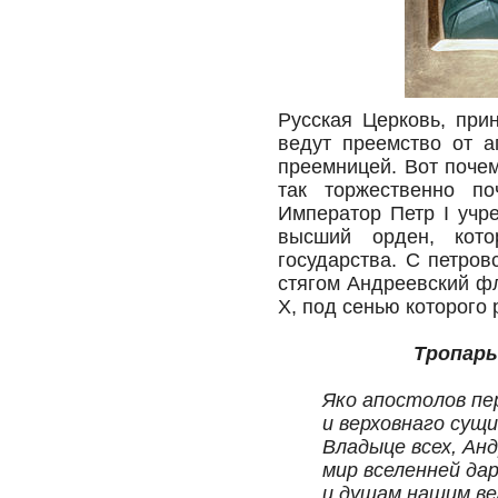
Русская Церковь, при
ведут преемство от а
преемницей. Вот поче
так торжественно по
Император Петр I учр
высший орден, кото
государства. С петро
стягом Андреевский ф
X, под сенью которого
Тропарь
Яко апостолов пе
и верховнаго сущ
Владыце всех, Анд
мир вселенней да
и душам нашим в