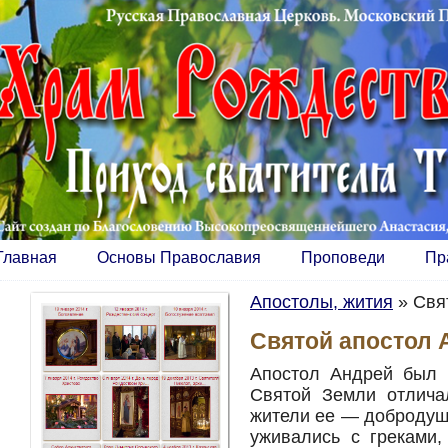
Главная
Основы Православия
Проповеди
Пр
Апостолы, жития
»
Свя
Святой апостол
Апостол Андрей был 
Святой Земли отлича
жители ее — добродуш
уживались с греками,