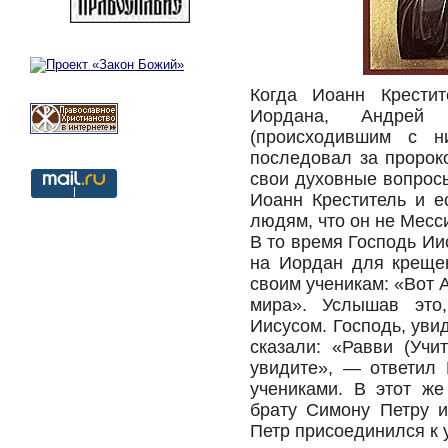
Когда Иоанн Крестит
Иордана, Андрей
(происходившим с 
последовал за пророко
свои духовные вопросы
Иоанн Креститель и е
людям, что он не Месси
В то время Господь Ии
на Иордан для крещен
своим ученикам: «Вот 
мира». Услышав это
Иисусом. Господь, уви
сказали: «Равви (Уч
увидите», — ответил 
учениками. В этот ж
брату Симону Петру 
Петр присоединился к 