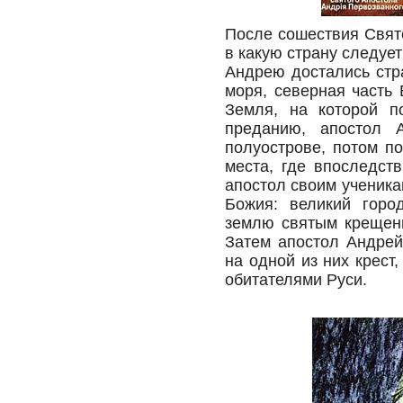
После сошествия Свят
в какую страну следуе
Андрею достались стр
моря, северная часть 
Земля, на которой п
преданию, апостол 
полуострове, потом п
места, где впоследст
апостол своим ученика
Божия: великий горо
землю святым крещени
Затем апостол Андрей
на одной из них крес
обитателями Руси.